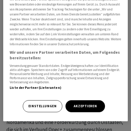
wie Browserdaten oder eindeutige Kennungen auf Ihrem Gerät zu. Durch Auswahl
Wie aus dem Bericht weiter hervorgeht, liess das
von Akzeptieren aktivieren Sie Tracking-Technologien für die unter „Wir und
Wachstum bereits Ende des vergangenen Jahres nach.
unsere Partner verarbeiten Daten, um Ihnen Dienste bereitzustellen“ aufgeführten
Demnach sei der Zuwachs des weltweiten Verbrauchs
Zwecke. Wenn Tracker deaktiviert sind, sind manche Inhalte und Anzeigen
möglicherweise nicht mehr so relevant für Sie. Sie können dieses Menü jederzeit
im vierten Quartal um etwa 35 Prozent geringer
wieder aufrufen, um Ihre Einstellungen zu ändern oder Ihre Einwilligung zu
ausgefallen als im Vorquartal. In dem Bericht wurde in
widerrufen, indem Sie auf den Link Voreinstellungen verwalten am unteren Rand
der Webseite klicken. Ihre Einstellungen gelten innerhalb unseres Website. Weitere
diesem Zusammenhang auf die trägere
Informationen finden Sie in unserer Datenschutzerklärung.
Konjunkturentwicklung in China verwiesen. Die
Wir und unsere Partner verarbeiten Daten, um Folgendes
zweitgrösste Volkswirtschaft der Welt hat einen hohen
bereitzustellen:
Verbrauch an importiertem Erdöl.
Verwendung genauer Standortdaten. Endgeräteeigenschaften zur Identifikation
aktiv abfragen. Speichern von oder Zugriff auf Informationen auf einem Endgerät.
Personalisierte Werbung und Inhalte, Messung von Werbeleistung und der
Während sich das Wachstum der Nachfrage abschwächt,
Performance von Inhalten, Zielgruppenforschung sowie Entwicklung und
Verbesserung von Angeboten.
verzeichneten die Experten der IEA zu Beginn des
Liste der Partner (Lieferanten)
Jahres einen starken Rückgang des Angebots. Im Januar
sei das Angebot im Monatsvergleich um 1,4 Millionen
EINSTELLUNGEN
AKZEPTIEREN
Barrel pro Tag gefallen. Als Gründe nannte die IEA eine
witterungsbedingte Schliessung von Förderanlagen in
Nordamerika und eine Förderkürzung durch Ölstaaten,
die sich im Verbund Opec+ zusammengeschlossen