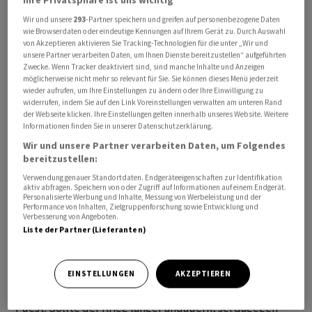
Bundesregierung könne jedoch nur begrenzt
Wir und unsere
293
-Partner speichern und greifen auf personenbezogene Daten
gegensteuern - und müsse eher «daran arbeiten, ihre
wie Browserdaten oder eindeutige Kennungen auf Ihrem Gerät zu. Durch Auswahl
von Akzeptieren aktivieren Sie Tracking-Technologien für die unter „Wir und
Hausaufgaben zu machen», sagte Fuest.
unsere Partner verarbeiten Daten, um Ihnen Dienste bereitzustellen“ aufgeführten
Zwecke. Wenn Tracker deaktiviert sind, sind manche Inhalte und Anzeigen
möglicherweise nicht mehr so relevant für Sie. Sie können dieses Menü jederzeit
«Gegen diesen Anstieg der Weltmarktpreise für Energie
wieder aufrufen, um Ihre Einstellungen zu ändern oder Ihre Einwilligung zu
kann Deutschland allein relativ wenig machen.» Auch
widerrufen, indem Sie auf den Link Voreinstellungen verwalten am unteren Rand
der Webseite klicken. Ihre Einstellungen gelten innerhalb unseres Website. Weitere
um Entlastungen etwa für Pendlerinnen und Pendler
Informationen finden Sie in unserer Datenschutzerklärung.
anzubieten, sei es aus seiner Sicht noch zu früh, sagte
Wir und unsere Partner verarbeiten Daten, um Folgendes
der Ifo-Chef. «Darüber wird man eher reden, wenn das
bereitzustellen:
Ganze monatelang anhält.»
Verwendung genauer Standortdaten. Endgeräteeigenschaften zur Identifikation
aktiv abfragen. Speichern von oder Zugriff auf Informationen auf einem Endgerät.
Personalisierte Werbung und Inhalte, Messung von Werbeleistung und der
Die Münchner Wirtschaftsforscher gehen bei einem
Performance von Inhalten, Zielgruppenforschung sowie Entwicklung und
Verbesserung von Angeboten.
baldigen Kriegsende von einem Wirtschaftswachstum
Liste der Partner (Lieferanten)
von 0,8 Prozent in diesem Jahr aus - 0,2 Prozentpunkte
weniger als ansonsten zu erwarten gewesen wäre.
«Damit kann man noch leben», auch wenn das «nicht
EINSTELLUNGEN
AKZEPTIEREN
schön bei dem sowieso niedrigen Wachstum» sei, sagte
Fuest. Sollte der Krieg länger andauern, sei dagegen