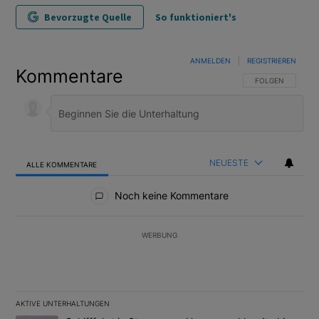
Bevorzugte Quelle
So funktioniert's
ANMELDEN
|
REGISTRIEREN
Kommentare
FOLGE DIESER U
FOLGEN
NEUESTE
ALLE KOMMENTARE
Alle Kommentare
Noch keine Kommentare
WERBUNG
AKTIVE UNTERHALTUNGEN
Das Folgende ist eine Liste der am meisten kommentierten Artikel