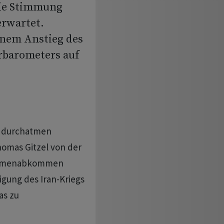
Die Stimmung
erwartet.
inem Anstieg des
rbarometers auf
t durchatmen
omas Gitzel von der
 Rahmenabkommen
gung des Iran-Kriegs
as zu