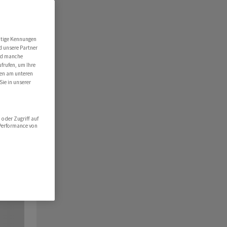
utige Kennungen
d unsere Partner
ind manche
ufrufen, um Ihre
ten am unteren
Sie in unserer
oder Zugriff auf
 Performance von