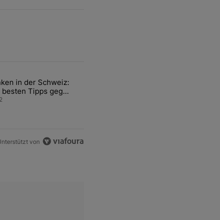
ten Artikel der letzten 7 days.
ken in der Schweiz:
ür den Verkauf von WM-Anteilen" mit 2 kommentare.
el mit dem Titel "Tanken in der Schweiz: Die besten Tipps gegen teu
 besten Tipps gegen
ren Sprit
2
nterstützt von