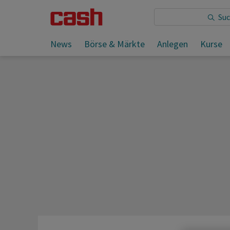
Sie lesen:
Ifo-Geschäftsklima erholt sich weiter
News
Börse & Märkte
Anlegen
Kurse