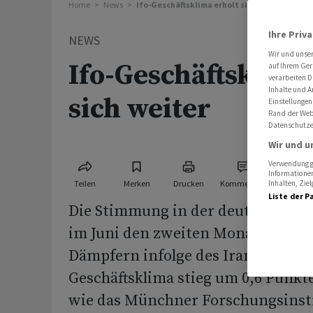
Home
News
Ifo-Geschäftsklima erholt sich weiter
Ihre Priv
NEWS
Wir und unse
Ifo-Geschäftsklima
auf Ihrem Ger
verarbeiten D
Inhalte und A
sich weiter
Einstellungen
Rand der Webs
Datenschutze
Wir und u
Verwendung ge
Informationen
Teilen
Merken
Drucken
Kommentare
Inhalten, Zi
Liste der P
Die Stimmung in der deutschen Wir
im Juni den zweiten Monat in Folg
Dämpfern infolge des Iran-Kriegs e
Geschäftsklima stieg um 0,6 Punkte
wie das Münchner Forschungsinst