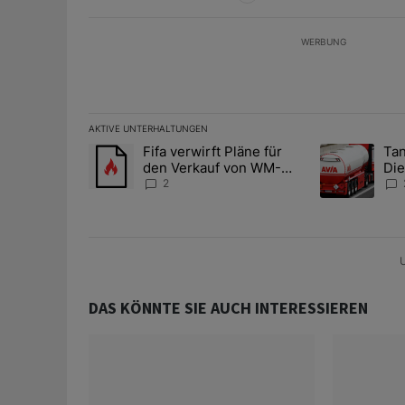
WERBUNG
AKTIVE UNTERHALTUNGEN
Das Folgende ist eine Liste der am meisten kommentier
Fifa verwirft Pläne für
Tan
Ein Trendartikel mit dem Titel "Fifa verwirft Pläne f
Ein Trendartik
den Verkauf von WM-
Die
Anteilen
teu
2
U
DAS KÖNNTE SIE AUCH INTERESSIEREN