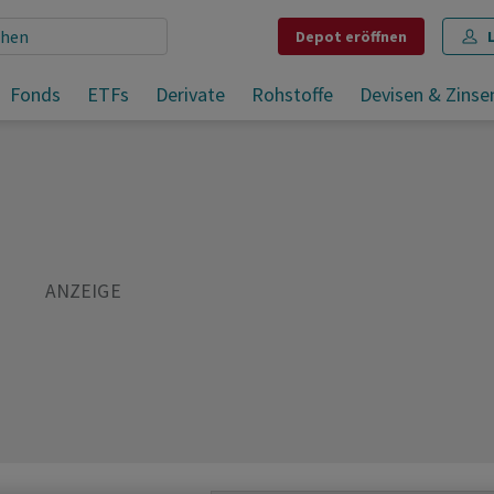
Depot
eröffnen
Fonds
ETFs
Derivate
Rohstoffe
Devisen & Zinse
Teilen
Merken
Drucken
Kommentare