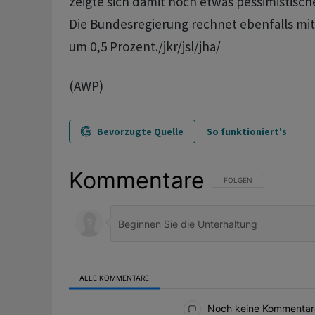
zeigte sich damit noch etwas pessimistisch
Die Bundesregierung rechnet ebenfalls m
um 0,5 Prozent./jkr/jsl/jha/
(AWP)
Bevorzugte Quelle
So funktioniert's
Kommentare
FOLGE DIESER UNTERHAL
FOLGEN
ALLE KOMMENTARE
Alle Kommentare
Noch keine Kommentar