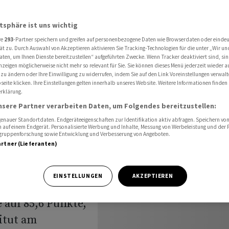
atsphäre ist uns wichtig
re
293
-Partner speichern und greifen auf personenbezogene Daten wie Browserdaten oder einde
 erholt
ät zu. Durch Auswahl von Akzeptieren aktivieren Sie Tracking-Technologien für die unter „Wir un
aten, um Ihnen Dienste bereitzustellen“ aufgeführten Zwecke. Wenn Tracker deaktiviert sind, s
nzeigen möglicherweise nicht mehr so relevant für Sie. Sie können dieses Menü jederzeit wieder a
 zu ändern oder Ihre Einwilligung zu widerrufen, indem Sie auf den Link Voreinstellungen verwal
eite klicken. Ihre Einstellungen gelten innerhalb unseres Website. Weitere Informationen finden 
rklärung.
nsere Partner verarbeiten Daten, um Folgendes bereitzustellen:
nauer Standortdaten. Endgeräteeigenschaften zur Identifikation aktiv abfragen. Speichern von 
 auf einem Endgerät. Personalisierte Werbung und Inhalte, Messung von Werbeleistung und der
elgruppenforschung sowie Entwicklung und Verbesserung von Angeboten.
artner (Lieferanten)
tschaft hat sich
e von den
EINSTELLUNGEN
AKZEPTIEREN
rholt. Das Ifo-
 auf 85,6 Punkte,
itut am