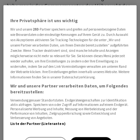
habe man in den Sommermonaten den Höhepunkt der
Inflation erreicht.
Ihre Privatsphäre ist uns wichtig
Preise werden weiter steigen
Wir und unsere
293
-Partner speichern und greifen auf personenbezogene Daten
wie Browserdaten oder eindeutige Kennungen auf Ihrem Gerät zu. Durch Auswahl
von Akzeptieren aktivieren Sie Tracking-Technologien für die unter „Wir und
«Sinkende Energiepreise, zu denen die Hoffnungen auf
unsere Partner verarbeiten Daten, um Ihnen Dienste bereitzustellen“ aufgeführten
Frieden im Nahen Osten zusätzlich beigetragen haben,
Zwecke. Wenn Tracker deaktiviert sind, sind manche Inhalte und Anzeigen
möglicherweise nicht mehr so relevant für Sie. Sie können dieses Menü jederzeit
scheinen die Unternehmen zuversichtlicher hinsichtlich
wieder aufrufen, um Ihre Einstellungen zu ändern oder Ihre Einwilligung zu
der wirtschaftlichen Lage gemacht zu haben.»
widerrufen, indem Sie auf den Link Voreinstellungen verwalten am unteren Rand
der Webseite klicken. Ihre Einstellungen gelten innerhalb unseres Website. Weitere
Entwarnung gibt er aber nicht. Die Produzenten- und
Informationen finden Sie in unserer Datenschutzerklärung.
Verbraucherpreise dürften in den kommenden Monaten
Wir und unsere Partner verarbeiten Daten, um Folgendes
weiterhin steigen, sagt er. Die Preiserwartungen liegen
bereitzustellen:
weiterhin erheblich über dem Durchschnitt der Jahre
Verwendung genauer Standortdaten. Endgeräteeigenschaften zur Identifikation
aktiv abfragen. Speichern von oder Zugriff auf Informationen auf einem Endgerät.
2023 bis 2025 von 18,3 Punkten.
Personalisierte Werbung und Inhalte, Messung von Werbeleistung und der
Performance von Inhalten, Zielgruppenforschung sowie Entwicklung und
Verbesserung von Angeboten.
Die Preiserwartungen beruhen auf einer Befragung des
Liste der Partner (Lieferanten)
Ifo. Der Index setzt den Anteil der Unternehmen, die die
Preise in den kommenden Monaten erhöhen wollen, ins