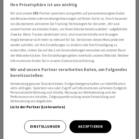
Ihre Privatsphäre ist uns wichtig
relativ solide eingeschätzt. Sie stieg den dritten Monat
Wir und unsere
293
-Partner speichern und greifen auf personenbezogene Daten
in Folge und liegt nun mit minus 2,9 Punkten nur noch
wie Browserdaten oder eindeutige Kennungen auf Ihrem Gerät zu. Durch Auswahl
minimal im negativen Bereich. Es ist zudem der höchste
von Akzeptieren aktivieren Sie Tracking-Technologien für die unter „Wir und
unsere Partner verarbeiten Daten, um Ihnen Dienste bereitzustellen“ aufgeführten
Wert seit 2024. Doch auch die Geschäftserwartungen, die
Zwecke. Wenn Tracker deaktiviert sind, sind manche Inhalte und Anzeigen
im Mai noch auf ein Mehrjahrestief gefallen waren,
möglicherweise nicht mehr so relevant für Sie. Sie können dieses Menü jederzeit
stiegen deutlich. Mit minus 31,5 Punkten sind sie
wieder aufrufen, um Ihre Einstellungen zu ändern oder Ihre Einwilligung zu
widerrufen, indem Sie auf den Link Voreinstellungen verwalten am unteren Rand
allerdings noch immer schlecht.
der Webseite klicken. Ihre Einstellungen gelten innerhalb unseres Website. Weitere
Informationen finden Sie in unserer Datenschutzerklärung.
Nahostkonflikt hat grossen Einfluss
Wir und unsere Partner verarbeiten Daten, um Folgendes
bereitzustellen:
«Das Geschäftsklima in der Chemieindustrie profitiert
Verwendung genauer Standortdaten. Endgeräteeigenschaften zur Identifikation
aktiv abfragen. Speichern von oder Zugriff auf Informationen auf einem Endgerät.
von leichten Rückgängen bei den Preisen für Energie
Personalisierte Werbung und Inhalte, Messung von Werbeleistung und der
Performance von Inhalten, Zielgruppenforschung sowie Entwicklung und
und einzelnen Vorprodukten nach der sich
Verbesserung von Angeboten.
abzeichnenden Entspannung im Nahostkonflikt», sagt
Liste der Partner (Lieferanten)
Wolf.
EINSTELLUNGEN
AKZEPTIEREN
Andererseits hat der Konflikt im Nahen Osten der
Brache als Sondereffekt auch geholfen: Aufgrund von