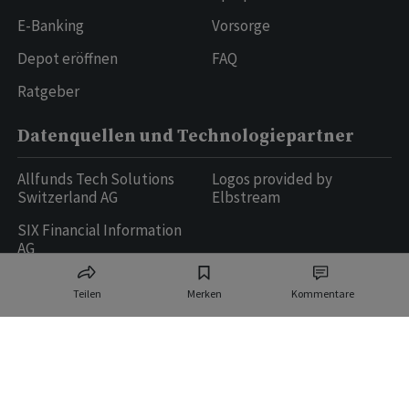
E-Banking
Vorsorge
Depot eröffnen
FAQ
Ratgeber
Datenquellen und Technologiepartner
Allfunds Tech Solutions
Logos provided by
Switzerland AG
Elbstream
SIX Financial Information
AG
Teilen
Merken
Kommentare
Ringier AG | Ringier Medien Schweiz
16
weitere Publikationen