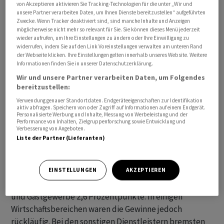
von Akzeptieren aktivieren Sie Tracking-Technologien für die unter „Wir und
Konjunkturprognosen. Teurere Vorprodukte trieben die
unsere Partner verarbeiten Daten, um Ihnen Dienste bereitzustellen“ aufgeführten
Preise insbesondere in der Landwirtschaft (14
Zwecke. Wenn Tracker deaktiviert sind, sind manche Inhalte und Anzeigen
möglicherweise nicht mehr so relevant für Sie. Sie können dieses Menü jederzeit
Prozentpunkte des Preisanstiegs von plus 34,2
wieder aufrufen, um Ihre Einstellungen zu ändern oder Ihre Einwilligung zu
Prozent), in der Industrie (12,4 Prozentpunkte von plus
widerrufen, indem Sie auf den Link Voreinstellungen verwalten am unteren Rand
der Webseite klicken. Ihre Einstellungen gelten innerhalb unseres Website. Weitere
13,9 Prozent), im Baugewerbe (7,4 Prozentpunkte von
Informationen finden Sie in unserer Datenschutzerklärung.
plus 16,2 Prozent) sowie im Handel, Verkehr und
Wir und unsere Partner verarbeiten Daten, um Folgendes
Gastgewerbe (7,0 Prozentpunkte von plus 11,3
bereitzustellen:
Prozent).
Verwendung genauer Standortdaten. Endgeräteeigenschaften zur Identifikation
aktiv abfragen. Speichern von oder Zugriff auf Informationen auf einem Endgerät.
Personalisierte Werbung und Inhalte, Messung von Werbeleistung und der
"Einige Unternehmen konnten im vergangenen Jahr
Performance von Inhalten, Zielgruppenforschung sowie Entwicklung und
Verbesserung von Angeboten.
ihre Gewinnmargen aufgrund der kräftigen Nachfrage in
Liste der Partner (Lieferanten)
vielen konsumnahen Bereichen ausweiten", sagte
Wollmershäuser. In der Landwirtschaft trugen steigende
Gewinne 10,1 Prozentpunkte zum Preisanstieg bei,
EINSTELLUNGEN
AKZEPTIEREN
beim Bau 6,5 Prozentpunkte und bei Handel, Verkehr
und Gastgewerbe 2,6 Prozentpunkte. In einigen
Wirtschaftsbereichen waren die Gewinne jedoch
rückläufig. Bei den sonstigen Dienstleistern bremsten