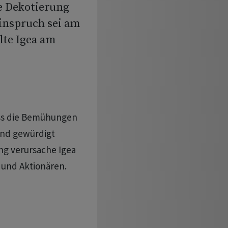
e Dekotierung
Einspruch sei am
lte Igea am
dass die Bemühungen
end gewürdigt
ng verursache Igea
und Aktionären.