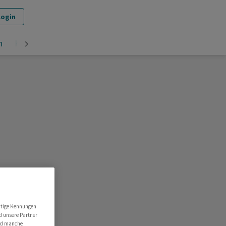
Login
n
Krypto
utige Kennungen
d unsere Partner
ind manche