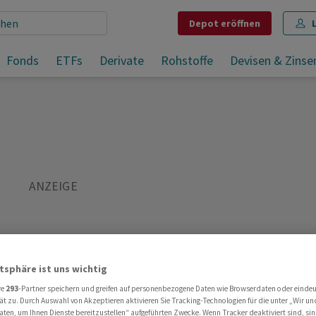
Depot
eröffnen
IGEA Pharma hat Rekurs gegen Dekotierungsentscheid eingereicht
Fonds
ETFs
Derivate
Rohstoffe
Devisen & Zinse
Teilen
Merken
Drucken
Kommentare
atsphäre ist uns wichtig
re
293
-Partner speichern und greifen auf personenbezogene Daten wie Browserdaten oder einde
ät zu. Durch Auswahl von Akzeptieren aktivieren Sie Tracking-Technologien für die unter „Wir un
aten, um Ihnen Dienste bereitzustellen“ aufgeführten Zwecke. Wenn Tracker deaktiviert sind, s