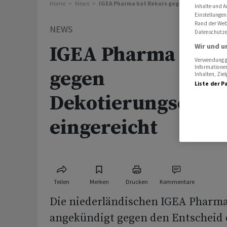
Home
News
IGEA Pharma hat Rekurs gegen Dekotierungs
Inhalte und A
Einstellungen
Rand der Webs
NEWS
Datenschutze
Wir und u
IGEA Pharma hat 
Verwendung ge
Informationen
gegen
Inhalten, Zi
Liste der P
Dekotierungsentsc
eingereicht
Teilen
Merken
Drucken
Kommentare
Die niederländischen IGEA Pharma
angekündigt gegen den Entscheid 