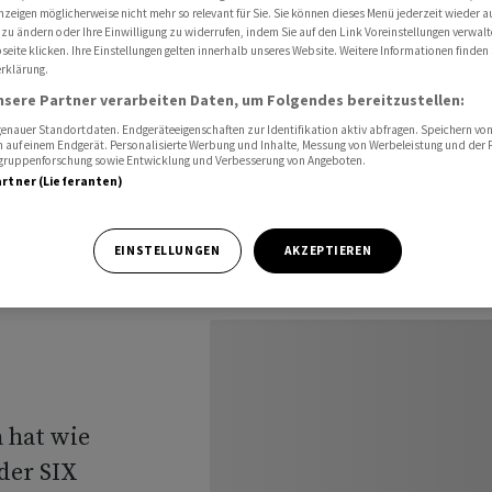
entscheid eingereicht
nzeigen möglicherweise nicht mehr so relevant für Sie. Sie können dieses Menü jederzeit wieder a
 zu ändern oder Ihre Einwilligung zu widerrufen, indem Sie auf den Link Voreinstellungen verwal
eite klicken. Ihre Einstellungen gelten innerhalb unseres Website. Weitere Informationen finden 
rklärung.
nsere Partner verarbeiten Daten, um Folgendes bereitzustellen:
Rekurs
nauer Standortdaten. Endgeräteeigenschaften zur Identifikation aktiv abfragen. Speichern von 
 auf einem Endgerät. Personalisierte Werbung und Inhalte, Messung von Werbeleistung und der
elgruppenforschung sowie Entwicklung und Verbesserung von Angeboten.
artner (Lieferanten)
heid
EINSTELLUNGEN
AKZEPTIEREN
 hat wie
der SIX