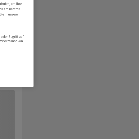
ufrufen, um Ihre
ten am unteren
Sie in unserer
oder Zugriff auf
 Performance von