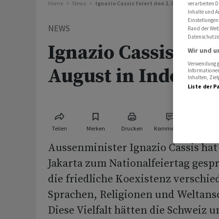
Home
News
Ignazio Cassis feiert den 1. August in Indone
verarbeiten D
Inhalte und A
Einstellungen
NEWS
Rand der Webs
Datenschutze
Ignazio Cassis feie
Wir und u
Verwendung ge
August in Indones
Informationen
Inhalten, Zi
Liste der P
Teilen
Merken
Drucken
Kommentare
Aussenminister Ignazio Cassis hat
Jakarta zum Nationalfeiertag gespr
die friedliche Koexistenz verschi
Sprachen, Religionen und Weltan
Diese Vielfalt hätten die Schweiz 