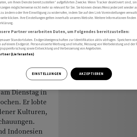
sien
aten, um Ihnen Dienste bereitzustellen“ aufgeführten Zwecke. Wenn Tracker deaktiviert sind, s
nzeigen möglicherweise nicht mehr so relevant für Sie. Sie können dieses Menü jederzeit wieder a
 zu ändern oder Ihre Einwilligung zu widerrufen, indem Sie auf den Link Voreinstellungen verwal
eite klicken. Ihre Einstellungen gelten innerhalb unseres Website. Weitere Informationen finden 
rklärung.
rt den 1.
nsere Partner verarbeiten Daten, um Folgendes bereitzustellen:
nauer Standortdaten. Endgeräteeigenschaften zur Identifikation aktiv abfragen. Speichern von 
ien
 auf einem Endgerät. Personalisierte Werbung und Inhalte, Messung von Werbeleistung und der
elgruppenforschung sowie Entwicklung und Verbesserung von Angeboten.
artner (Lieferanten)
EINSTELLUNGEN
AKZEPTIEREN
 am Dienstag in
ochen. Er lobte
edener Kulturen,
schauungen.
und Indonesien