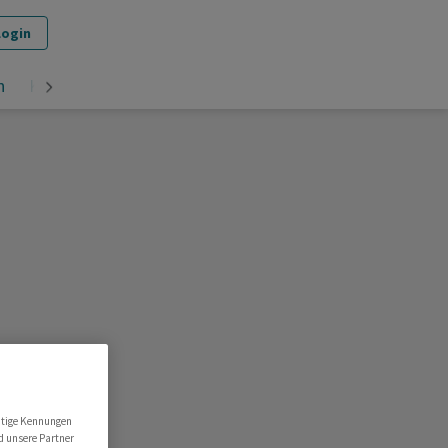
Login
n
Krypto
utige Kennungen
d unsere Partner