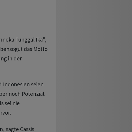
nneka Tunggal Ika",
 ebensogut das Motto
ng in der
 Indonesien seien
aber noch Potenzial.
s sei nie
rvor.
n, sagte Cassis