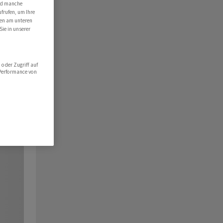
ind manche
ufrufen, um Ihre
ten am unteren
Sie in unserer
oder Zugriff auf
 Performance von