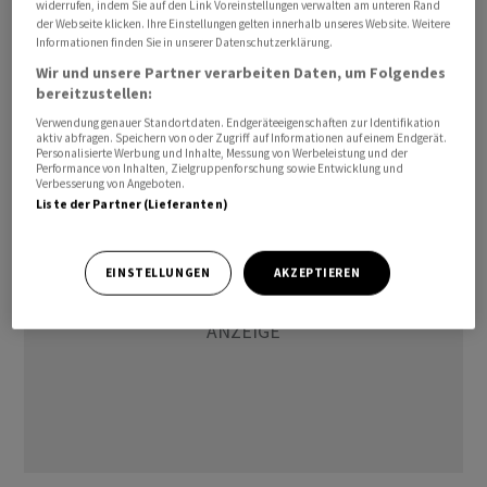
widerrufen, indem Sie auf den Link Voreinstellungen verwalten am unteren Rand
kann ab den S-Bahnhöfen Mahlow und Schönefeld (nur
der Webseite klicken. Ihre Einstellungen gelten innerhalb unseres Website. Weitere
Samstag und Sonntag) sowie ab dem U-Bahnhof Rudow
Informationen finden Sie in unserer Datenschutzerklärung.
mit einem Shuttlebus zum Eingang Ost fahren. Während
Wir und unsere Partner verarbeiten Daten, um Folgendes
bereitzustellen:
der Fachbesucher-Tage gibt es auch einen Shuttlebus
vom S-Bahnhof Wassmannsdorf (S9 und S85) zum
Verwendung genauer Standortdaten. Endgeräteeigenschaften zur Identifikation
aktiv abfragen. Speichern von oder Zugriff auf Informationen auf einem Endgerät.
Messegelände.
Personalisierte Werbung und Inhalte, Messung von Werbeleistung und der
Performance von Inhalten, Zielgruppenforschung sowie Entwicklung und
Verbesserung von Angeboten.
Liste der Partner (Lieferanten)
EINSTELLUNGEN
AKZEPTIEREN