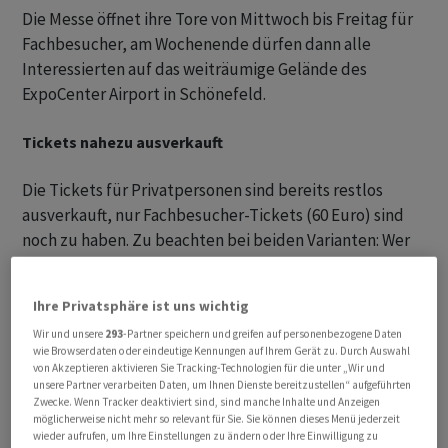
Die Messe öffnet ihre Tore von Mittwoch bis Freitag für
Fachbesucher, am Wochenende dürfen dann alle
Interessierten auf das weiträumige Gelände des
ExpoCenter Airport in Schönefeld.
Tickets nahezu ausverkauft
Die Tickets für Privatpersonen sind bereits restlos
ausverkauft, nur Fachbesucher-Tickets (60 Euro) sind
noch zu haben. Zu beachten bei beiden Varianten: Wer
einmal auf dem Gelände ist, wird nach Verlassen nicht
erneut hereingelassen. Kinder unter sechs Jahren
Ihre Privatsphäre ist uns wichtig
kommen kostenlos rein. Die Messe ist täglich von 10.00
Wir und unsere
293
-Partner speichern und greifen auf personenbezogene Daten
bis 18.00 Uhr geöffnet.
wie Browserdaten oder eindeutige Kennungen auf Ihrem Gerät zu. Durch Auswahl
von Akzeptieren aktivieren Sie Tracking-Technologien für die unter „Wir und
unsere Partner verarbeiten Daten, um Ihnen Dienste bereitzustellen“ aufgeführten
Anreise mit den Öffis und dem Auto möglich
Zwecke. Wenn Tracker deaktiviert sind, sind manche Inhalte und Anzeigen
möglicherweise nicht mehr so relevant für Sie. Sie können dieses Menü jederzeit
Wer mit den öffentlichen Verkehrsmitteln anreisen will,
wieder aufrufen, um Ihre Einstellungen zu ändern oder Ihre Einwilligung zu