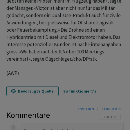
liebsten keine Piloten mehr im Flugzeug haben», sagte
der Manager. «Victor ist aber nicht nur für das Militär
gedacht, sondern ein Dual-Use-Produkt auch für zivile
Anwendungen, beispielsweise für Offshore-Logistik
oder Feuerbekämpfung.» Die Drohne soll einen
Hybridantrieb mit Diesel und Elektromotor haben. Das
Interesse potenzieller Kunden ist nach Firmenangaben
gross: «Wir haben auf der ILA über 100 Meetings
vereinbart», sagte Oligschläger./cho/DP/stk
(AWP)
Bevorzugte Quelle
So funktioniert's
ANMELDEN
|
REGISTRIEREN
Kommentare
FOLGE DIESER U
FOLGEN