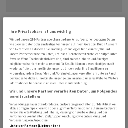
Elektroflugzeuge sind für Start-ups ein schwieriges
Terrain
Ihre Privatsphäre ist uns wichtig
Bisher sind zwei deutsche Start-ups unter grossem
Wir und unsere
293
-Partner speichern und greifen auf personenbezogene Daten
wie Browserdaten oder eindeutige Kennungen auf Ihrem Gerät zu. Durch Auswahl
medialen Interesse bei der Entwicklung von
von Akzeptieren aktivieren Sie Tracking-Technologien für die unter „Wir und
Elektroflugzeugen in finanzielle Schwierigkeiten
unsere Partner verarbeiten Daten, um Ihnen Dienste bereitzustellen“ aufgeführten
Zwecke. Wenn Tracker deaktiviert sind, sind manche Inhalte und Anzeigen
geraten, beziehungsweise hatten Insolvenz anmelden
möglicherweise nicht mehr so relevant für Sie. Sie können dieses Menü jederzeit
müssen: Volocopter und Lilium. Volocopter wurde mit
wieder aufrufen, um Ihre Einstellungen zu ändern oder Ihre Einwilligung zu
widerrufen, indem Sie auf den Link Voreinstellungen verwalten am unteren Rand
stark geschrumpfter Belegschaft von einem
der Webseite klicken. Ihre Einstellungen gelten innerhalb unseres Website. Weitere
chinesischen Käufer übernommen, Lilium ging unter,
Informationen finden Sie in unserer Datenschutzerklärung.
die Technologie wurde an ein US-Unternehmen
Wir und unsere Partner verarbeiten Daten, um Folgendes
verkauft.
bereitzustellen:
Verwendung genauer Standortdaten. Endgeräteeigenschaften zur Identifikation
aktiv abfragen. Speichern von oder Zugriff auf Informationen auf einem Endgerät.
Luftrettung als Partner an Bord
Personalisierte Werbung und Inhalte, Messung von Werbeleistung und der
Performance von Inhalten, Zielgruppenforschung sowie Entwicklung und
Verbesserung von Angeboten.
ERC System hat den Luft- und Raumfahrtdienstleister
Liste der Partner (Lieferanten)