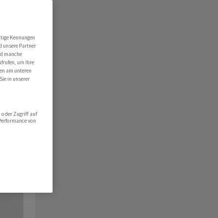
utige Kennungen
d unsere Partner
ind manche
ufrufen, um Ihre
ten am unteren
Sie in unserer
oder Zugriff auf
 Performance von