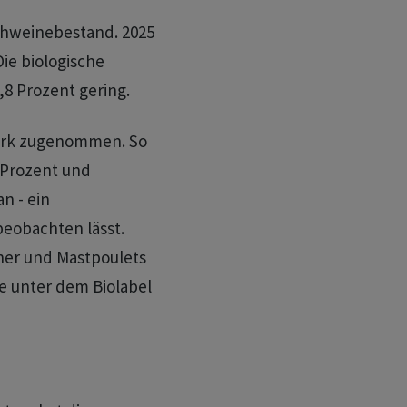
chweinebestand. 2025
Die biologische
,8 Prozent gering.
stark zugenommen. So
 Prozent und
n - ein
beobachten lässt.
ner und Mastpoulets
e unter dem Biolabel