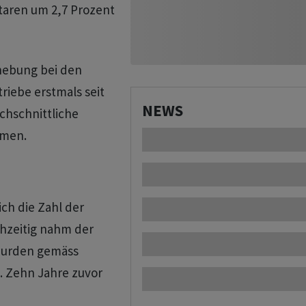
ktaren um 2,7 Prozent
rhebung bei den
triebe erstmals seit
NEWS
chschnittliche
mmen.
ich die Zahl der
chzeitig nahm der
 wurden gemäss
. Zehn Jahre zuvor