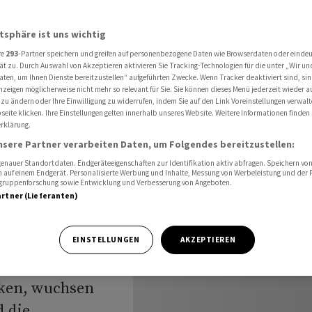
eizer Bauernhöfen
atsphäre ist uns wichtig
re
293
-Partner speichern und greifen auf personenbezogene Daten wie Browserdaten oder einde
he und
ät zu. Durch Auswahl von Akzeptieren aktivieren Sie Tracking-Technologien für die unter „Wir un
aten, um Ihnen Dienste bereitzustellen“ aufgeführten Zwecke. Wenn Tracker deaktiviert sind, s
nzeigen möglicherweise nicht mehr so relevant für Sie. Sie können dieses Menü jederzeit wieder a
eizer
 zu ändern oder Ihre Einwilligung zu widerrufen, indem Sie auf den Link Voreinstellungen verwal
eite klicken. Ihre Einstellungen gelten innerhalb unseres Website. Weitere Informationen finden 
rklärung.
nsere Partner verarbeiten Daten, um Folgendes bereitzustellen:
nauer Standortdaten. Endgeräteeigenschaften zur Identifikation aktiv abfragen. Speichern von 
 auf einem Endgerät. Personalisierte Werbung und Inhalte, Messung von Werbeleistung und der
elgruppenforschung sowie Entwicklung und Verbesserung von Angeboten.
artner (Lieferanten)
 prägen die
EINSTELLUNGEN
AKZEPTIEREN
d diese
nken, wuchsen
 die