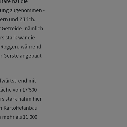
tare hat die
ilung zugenommen -
ern und Zürich.
 Getreide, nämlich
s stark war die
d Roggen, während
er Gerste angebaut
fwärtstrend mit
läche von 17'500
rs stark nahm hier
en Kartoffelanbau
s mehr als 11'000