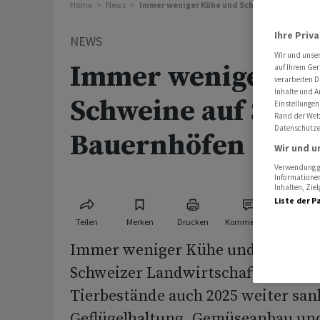
Home
News
Immer weniger Kühe und Schweine auf Schw
Ihre Priv
NEWS
Wir und unse
Immer weniger Kü
auf Ihrem Ger
verarbeiten D
Inhalte und A
Schweine auf Schw
Einstellungen
Rand der Webs
Datenschutze
Bauernhöfen
Wir und u
Verwendung ge
Informationen
Inhalten, Zi
Liste der P
Teilen
Merken
Drucken
Kommentare
Immer weniger Kühe und Schweine
Schweizer Landwirtschaft. Währen
Tierbestände auch 2025 weiter sa
Geflügelhaltung, Gemüseanbau und