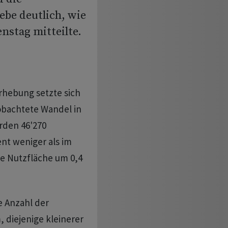
ebe deutlich, wie
nstag mitteilte.
rhebung setzte sich
obachtete Wandel in
rden 46'270
ent weniger als im
che Nutzfläche um 0,4
ie Anzahl der
 diejenige kleinerer