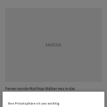
Ferner wurde Matthias Walker neu in das
Leitungsgremium des Verbands gewählt, wie es in einer
Mitteilung vom Freitag heisst. Walker ist Managing
Ihre Privatsphäre ist uns wichtig
Director & Vice-President of the Board of Directors bei