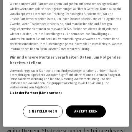
Wir und unsere
293
-Partner speichern und greifen auf personenbezogene Daten
Mazda (Suisse). Der Vorstand wächst damit auf sechs
wie Browserdaten oder eindeutige Kennungen auf Ihrem Gerät zu. Durch Auswahl
Personen an. Die beiden zur Wiederwahl stehenden
von Akzeptieren aktivieren Sie Tracking-Technologien für die unter „Wir und
unsere Partner verarbeiten Daten, um Ihnen Dienste bereitzustellen“ aufgeführten
Vorstandsmitglieder, Helmut Ruhl und Matthias
Zwecke. Wenn Tracker deaktiviert sind, sind manche Inhalte und Anzeigen
Walker, wurden für weitere drei Jahre im Amt bestätigt.
möglicherweise nicht mehr so relevant für Sie. Sie können dieses Menü jederzeit
wieder aufrufen, um Ihre Einstellungen zu ändern oder Ihre Einwilligung zu
widerrufen, indem Sie auf den Link Voreinstellungen verwalten am unteren Rand
Auto Schweiz begründet die Erweiterung des Vorstands
der Webseite klicken. Ihre Einstellungen gelten innerhalb unseres Website. Weitere
Informationen finden Sie in unserer Datenschutzerklärung.
mit der gestiegenen Mitgliederzahl. An der
Wir und unsere Partner verarbeiten Daten, um Folgendes
Generalversammlung wurden auch die Auto AG Group
bereitzustellen:
und Cadillac Europe neu aufgenommen.
Verwendung genauer Standortdaten. Endgeräteeigenschaften zur Identifikation
aktiv abfragen. Speichern von oder Zugriff auf Informationen auf einem Endgerät.
Strategie aktualisiert
Personalisierte Werbung und Inhalte, Messung von Werbeleistung und der
Performance von Inhalten, Zielgruppenforschung sowie Entwicklung und
Verbesserung von Angeboten.
Zusätzlich zu den Personalentscheidungen haben die
Liste der Partner (Lieferanten)
Mitglieder an der GV auch noch die Strategie des
Verbands aktualisiert und erweitert. Dies sei notwendig
EINSTELLUNGEN
AKZEPTIEREN
gewesen, da die Automobilbranche sich in einer
tiefgreifenden Transformationsphase befinde, heisst es
weiter. Die neue Strategie sei unter der Leitung des erst