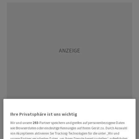
Trotzdem brauche es weiterhin Anstrengungen von
Ihre Privatsphäre ist uns wichtig
allen Akteuren, um die von der Politik vorgegebenen
Ziele zu erreichen, teilte das Forschungsinstitut
Wir und unsere
293
-Partner speichern und greifen auf personenbezogene Daten
wie Browserdaten oder eindeutige Kennungen auf Ihrem Gerät zu. Durch Auswahl
Agroscope am Dienstag vor den Medien mit.
von Akzeptieren aktivieren Sie Tracking-Technologien für die unter „Wir und
Hauptgrund für den Rückgang sei, dass weniger
unsere Partner verarbeiten Daten, um Ihnen Dienste bereitzustellen“ aufgeführten