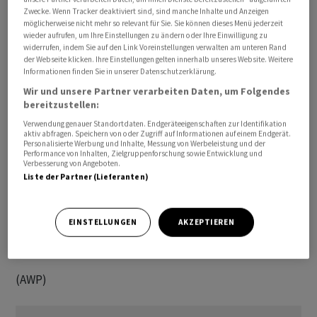
Zwecke. Wenn Tracker deaktiviert sind, sind manche Inhalte und Anzeigen
Futtermittel importiert wurde.
möglicherweise nicht mehr so relevant für Sie. Sie können dieses Menü jederzeit
wieder aufrufen, um Ihre Einstellungen zu ändern oder Ihre Einwilligung zu
widerrufen, indem Sie auf den Link Voreinstellungen verwalten am unteren Rand
Über Boden, Luft und Wasser gingen Phosphor und
der Webseite klicken. Ihre Einstellungen gelten innerhalb unseres Website. Weitere
Stickstoff in verschiedenen Formen aus dem
Informationen finden Sie in unserer Datenschutzerklärung.
landwirtschaftlichen System verloren, erklärte
Wir und unsere Partner verarbeiten Daten, um Folgendes
Agroscope. Die Bäuerinnen und Bauern müssten
bereitzustellen:
deshalb neue Nährstoffe zuführen. Diese Verluste seien
Verwendung genauer Standortdaten. Endgeräteeigenschaften zur Identifikation
aktiv abfragen. Speichern von oder Zugriff auf Informationen auf einem Endgerät.
zudem schädlich für die Umwelt.
Personalisierte Werbung und Inhalte, Messung von Werbeleistung und der
Performance von Inhalten, Zielgruppenforschung sowie Entwicklung und
Verbesserung von Angeboten.
Die Politik hat deshalb einen Absenkpfad für
Liste der Partner (Lieferanten)
Nähstoffverluste festgelegt: Die Stickstoff- und
Phosphorverluste aus der Landwirtschaft müssen in den
EINSTELLUNGEN
AKZEPTIEREN
nächsten Jahren um 15 Prozent (Stickstoff), bzw. 20
Prozent (Phosphor) reduziert werden.
(AWP)