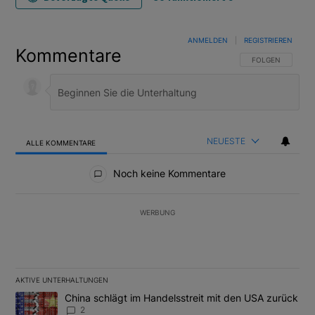
ANMELDEN
|
REGISTRIEREN
Kommentare
FOLGE DIESER U
FOLGEN
NEUESTE
ALLE KOMMENTARE
Alle Kommentare
Noch keine Kommentare
WERBUNG
AKTIVE UNTERHALTUNGEN
Das Folgende ist eine Liste der am meisten kommentierten Artikel
Ein Trendartikel mit dem Titel "China schlägt im Handelsstreit m
China schlägt im Handelsstreit mit den USA zurück
2