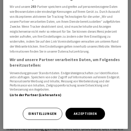
transportieren. Die Besatzung habe sich den
Wir und unsere
293
-Partner speichern und greifen auf personenbezogene Daten
Anweisungen der Streitkräfte widersetzt, hiess es.
wie Browserdaten oder eindeutige Kennungen auf Ihrem Gerät zu. Durch Auswahl
von Akzeptieren aktivieren Sie Tracking-Technologien für die unter „Wir und
unsere Partner verarbeiten Daten, um Ihnen Dienste bereitzustellen“ aufgeführten
Nach Angaben des Aussenministeriums in Neu-Delhi
Zwecke. Wenn Tracker deaktiviert sind, sind manche Inhalte und Anzeigen
möglicherweise nicht mehr so relevant für Sie. Sie können dieses Menü jederzeit
konnten 21 indische Besatzungsmitglieder gerettet
wieder aufrufen, um Ihre Einstellungen zu ändern oder Ihre Einwilligung zu
werden. Drei weitere galten zunächst als vermisst. Das
widerrufen, indem Sie auf den Link Voreinstellungen verwalten am unteren Rand
der Webseite klicken. Ihre Einstellungen gelten innerhalb unseres Website. Weitere
Ministerium hatte den Angriff verurteilt. Laut Berichten
Informationen finden Sie in unserer Datenschutzerklärung.
indischer Medien hatte das Aussenministerium aus
Wir und unsere Partner verarbeiten Daten, um Folgendes
Protest den stellvertretenden Botschafter der USA in
bereitzustellen:
Neu-Delhi einbestellt.
Verwendung genauer Standortdaten. Endgeräteeigenschaften zur Identifikation
aktiv abfragen. Speichern von oder Zugriff auf Informationen auf einem Endgerät.
Personalisierte Werbung und Inhalte, Messung von Werbeleistung und der
Die Blockade der USA
Performance von Inhalten, Zielgruppenforschung sowie Entwicklung und
Verbesserung von Angeboten.
Liste der Partner (Lieferanten)
Die USA haben eine Blockade iranischer Häfen verhängt
als Reaktion auf die faktische Blockade der Strasse von
Hormus durch den Iran. Seit Mitte April wurden nach
EINSTELLUNGEN
AKZEPTIEREN
US-Angaben nun insgesamt acht Schiffe
manövrierunfähig gemacht. Mit der Blockade der Häfen