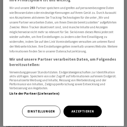
Barrikaden versperrten Strassen, die nach Neu-Delhi
Wir und unsere
293
-Partner speichern und greifen auf personenbezogene Daten
führen, unter anderem an der Shambhu-Grenze
wie Browserdaten oder eindeutige Kennungen auf Ihrem Gerät zu. Durch Auswahl
von Akzeptieren aktivieren Sie Tracking-Technologien für die unter „Wir und
zwischen den Bundesstaaten Punjab und Haryana, wo
unsere Partner verarbeiten Daten, um Ihnen Dienste bereitzustellen“ aufgeführten
sie an ihrem Zug auf die Hauptstadt gehindert wurden.
Zwecke. Wenn Tracker deaktiviert sind, sind manche Inhalte und Anzeigen
möglicherweise nicht mehr so relevant für Sie. Sie können dieses Menü jederzeit
Die Landwirte hatten ihrerseits Bagger, Sandsäcke,
wieder aufrufen, um Ihre Einstellungen zu ändern oder Ihre Einwilligung zu
Handschuhe und Masken mitgebracht. Einige von ihnen
widerrufen, indem Sie auf den Link Voreinstellungen verwalten am unteren Rand
der Webseite klicken. Ihre Einstellungen gelten innerhalb unseres Website. Weitere
trugen demnach kugelsichere Westen. Wie «India
Informationen finden Sie in unserer Datenschutzerklärung.
Today» berichtete, waren die Sicherheitskräfte an den
Wir und unsere Partner verarbeiten Daten, um Folgendes
Absperrungen mit Elektroschockern,
bereitzustellen:
Tränengasgranaten und Smogmasken ausgerüstet.
Verwendung genauer Standortdaten. Endgeräteeigenschaften zur Identifikation
Mithilfe von Drohnen soll auch Tränengas auf
aktiv abfragen. Speichern von oder Zugriff auf Informationen auf einem Endgerät.
Personalisierte Werbung und Inhalte, Messung von Werbeleistung und der
Demonstranten abgeworfen worden sein.
Performance von Inhalten, Zielgruppenforschung sowie Entwicklung und
Verbesserung von Angeboten.
Liste der Partner (Lieferanten)
Ihren Protestmarsch auf Neu-Delhi haben die Landwirte
bereits in der vergangenen Woche begonnen, wurden
allerdings von den Behörden teils unter Einsatz von
EINSTELLUNGEN
AKZEPTIEREN
Tränengas immer wieder blockiert. Nachdem vier
Gesprächsrunden zu keinem Durchbruch geführt