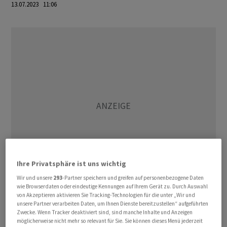
13.07.2023 11:06
Ihre Privatsphäre ist uns wichtig
Wir und unsere
293
-Partner speichern und greifen auf personenbezogene Daten
wie Browserdaten oder eindeutige Kennungen auf Ihrem Gerät zu. Durch Auswahl
von Akzeptieren aktivieren Sie Tracking-Technologien für die unter „Wir und
Bis auf die Energieproduktion, die um 1,1 Prozent
unsere Partner verarbeiten Daten, um Ihnen Dienste bereitzustellen“ aufgeführten
nachgab, legten alle sonstigen Bereiche im Mai zu. Am
Zwecke. Wenn Tracker deaktiviert sind, sind manche Inhalte und Anzeigen
möglicherweise nicht mehr so relevant für Sie. Sie können dieses Menü jederzeit
deutlichsten stieg die Herstellung von