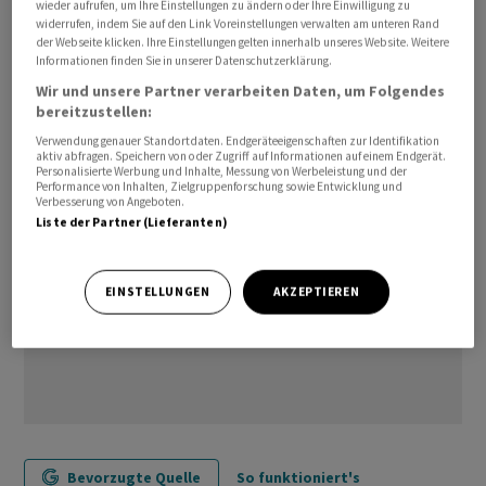
wieder aufrufen, um Ihre Einstellungen zu ändern oder Ihre Einwilligung zu
Investitionsgütern wie Maschinen, sie erhöhte sich auf
widerrufen, indem Sie auf den Link Voreinstellungen verwalten am unteren Rand
der Webseite klicken. Ihre Einstellungen gelten innerhalb unseres Website. Weitere
Monatssicht um 1,0 Prozent. Auch Vorleistungs-,
Informationen finden Sie in unserer Datenschutzerklärung.
Verbrauchs- und Gebrauchsgüter wurden mehr
Wir und unsere Partner verarbeiten Daten, um Folgendes
hergestellt./bgf/jkr
bereitzustellen:
Verwendung genauer Standortdaten. Endgeräteeigenschaften zur Identifikation
aktiv abfragen. Speichern von oder Zugriff auf Informationen auf einem Endgerät.
Personalisierte Werbung und Inhalte, Messung von Werbeleistung und der
Performance von Inhalten, Zielgruppenforschung sowie Entwicklung und
Verbesserung von Angeboten.
Liste der Partner (Lieferanten)
EINSTELLUNGEN
AKZEPTIEREN
Bevorzugte Quelle
So funktioniert's