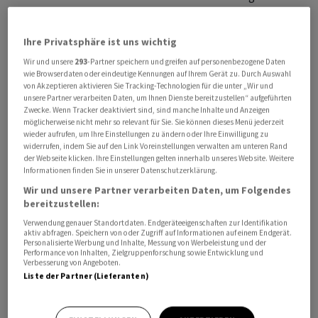
befragten Unternehmen von einer schrumpfenden
wirtschaftlichen Aktivität aus.
Ihre Privatsphäre ist uns wichtig
Wir und unsere
293
-Partner speichern und greifen auf personenbezogene Daten
Vor allem die Komponenten Produktion und
wie Browserdaten oder eindeutige Kennungen auf Ihrem Gerät zu. Durch Auswahl
Auftragsbestand nahmen zu. Beide Komponenten
von Akzeptieren aktivieren Sie Tracking-Technologien für die unter „Wir und
unsere Partner verarbeiten Daten, um Ihnen Dienste bereitzustellen“ aufgeführten
notieren aktuell so hoch wie seit dem Frühjahr 2022
Zwecke. Wenn Tracker deaktiviert sind, sind manche Inhalte und Anzeigen
nicht mehr. Auch die Beschäftigungskomponente legte
möglicherweise nicht mehr so relevant für Sie. Sie können dieses Menü jederzeit
wieder aufrufen, um Ihre Einstellungen zu ändern oder Ihre Einwilligung zu
im Mai zu und deute mit 49,9 Punkten auf eine stabile
widerrufen, indem Sie auf den Link Voreinstellungen verwalten am unteren Rand
Beschäftigungssituation in der Industrie hin, hiess es.
der Webseite klicken. Ihre Einstellungen gelten innerhalb unseres Website. Weitere
Informationen finden Sie in unserer Datenschutzerklärung.
Geopolitik treibt Einfuhrpreise weiter an
Wir und unsere Partner verarbeiten Daten, um Folgendes
bereitzustellen:
Der anhaltende Konflikt im Nahen Osten dürfte eine
Verwendung genauer Standortdaten. Endgeräteeigenschaften zur Identifikation
aktiv abfragen. Speichern von oder Zugriff auf Informationen auf einem Endgerät.
treibende Kraft bei den Einfuhrpreisen gewesen sein,
Personalisierte Werbung und Inhalte, Messung von Werbeleistung und der
Performance von Inhalten, Zielgruppenforschung sowie Entwicklung und
die weiter gestiegen sein dürften, so die Mitteilung. So
Verbesserung von Angeboten.
meldeten die befragten Industrieunternehmen
Liste der Partner (Lieferanten)
insbesondere gestiegene Preise bei erdölbasierten
Produkten wie Kunststoffen. Aber auch elektronische