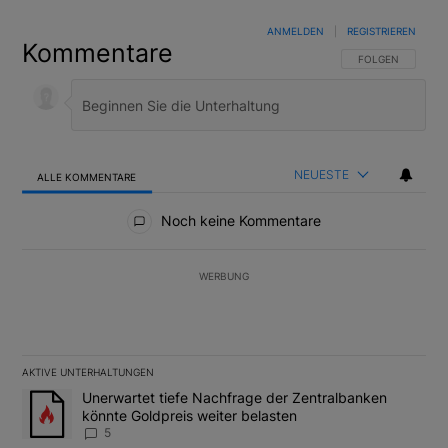
ANMELDEN
|
REGISTRIEREN
Kommentare
FOLGE DIESER U
FOLGEN
NEUESTE
ALLE KOMMENTARE
Alle Kommentare
Noch keine Kommentare
WERBUNG
AKTIVE UNTERHALTUNGEN
Das Folgende ist eine Liste der am meisten kommentierten Artikel
Ein Trendartikel mit dem Titel "Unerwartet tiefe Nachfrage der 
Unerwartet tiefe Nachfrage der Zentralbanken
könnte Goldpreis weiter belasten
5