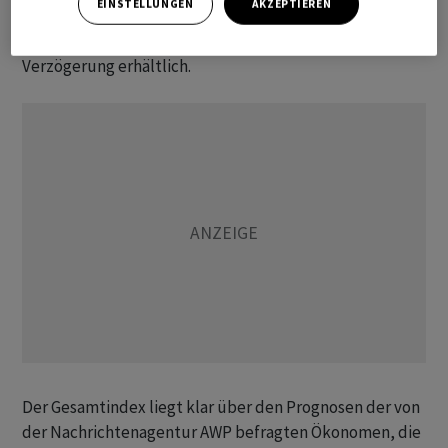
EINSTELLUNGEN
AKZEPTIEREN
Komponenten und Industriemetalle sind laut der
Umfrage teurer im Einkauf und teilweise nur mit
Verzögerung erhältlich.
Der Gesamtindex liegt klar über den Prognosen der von
der Nachrichtenagentur AWP befragten Ökonomen, die