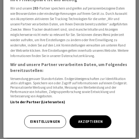
Wir und unsere
293
-Partner speichern und greifen auf personenbezogene Daten
wie Browserdaten oder eindeutige Kennungen auf Ihrem Gerät zu. Durch Auswahl
von Akzeptieren aktivieren Sie Tracking-Technologien für die unter „Wir und
unsere Partner verarbeiten Daten, um Ihnen Dienste bereitzustellen“ aufgeführten
Zwecke. Wenn Tracker deaktiviert sind, sind manche Inhalte und Anzeigen
möglicherweise nicht mehr so relevant für Sie. Sie können dieses Menü jederzeit
wieder aufrufen, um Ihre Einstellungen zu ändern oder Ihre Einwilligung zu
widerrufen, indem Sie auf den Link Voreinstellungen verwalten am unteren Rand
der Webseite klicken. Ihre Einstellungen gelten innerhalb unseres Website. Weitere
Informationen finden Sie in unserer Datenschutzerklärung.
Oneida übernehme dazu global Wartung, Reparaturen
Wir und unsere Partner verarbeiten Daten, um Folgendes
und biete zudem ein Upgrade mit aktueller Inficon-
bereitzustellen:
Transpector-Massenspektrometertechnik an, heisst es
Verwendung genauer Standortdaten. Endgeräteeigenschaften zur Identifikation
in einer Mitteilung vom Freitagabend.
aktiv abfragen. Speichern von oder Zugriff auf Informationen auf einem Endgerät.
Personalisierte Werbung und Inhalte, Messung von Werbeleistung und der
Performance von Inhalten, Zielgruppenforschung sowie Entwicklung und
awp-robot/ls/
Verbesserung von Angeboten.
Liste der Partner (Lieferanten)
(AWP)
EINSTELLUNGEN
AKZEPTIEREN