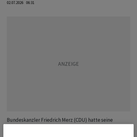
02.07.2026 06:31
Bundeskanzler Friedrich Merz (CDU) hatte seine
Teilnahme zur Eröffnung aus terminlichen Gründen
abgesagt. Er wird nun von Digitalminister Karsten