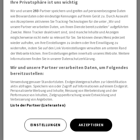
Ihre Privatsphäre ist uns wichtig
Wildberger (CDU) vertreten. Ausserdem wollen Jochen
Wir und unsere
293
-Partner speichern und greifen auf personenbezogene Daten
Hanebeck, Vorstandsvorsitzender der Infineon
wie Browserdaten oder eindeutige Kennungen auf Ihrem Gerät zu. Durch Auswahl
Technologies AG, und Sachsens Ministerpräsident
von Akzeptieren aktivieren Sie Tracking-Technologien für die unter „Wir und
unsere Partner verarbeiten Daten, um Ihnen Dienste bereitzustellen“ aufgeführten
Michael Kretschmer (CDU) Grussworte halten.
Zwecke. Wenn Tracker deaktiviert sind, sind manche Inhalte und Anzeigen
möglicherweise nicht mehr so relevant für Sie. Sie können dieses Menü jederzeit
wieder aufrufen, um Ihre Einstellungen zu ändern oder Ihre Einwilligung zu
Bau erfolgt in Rekordtempo und ist vorzeitig fertig
widerrufen, indem Sie auf den Link Voreinstellungen verwalten am unteren Rand
der Webseite klicken. Ihre Einstellungen gelten innerhalb unseres Website. Weitere
Seit dem Spatenstich Anfang Mai 2023 vergingen gerade
Informationen finden Sie in unserer Datenschutzerklärung.
einmal drei Jahre bis zur Fertigstellung. Das Werk wird
Wir und unsere Partner verarbeiten Daten, um Folgendes
bereitzustellen:
drei Monate früher als geplant in Betrieb genommen.
Infineon will hier Leistungshalbleiter herstellen, die
Verwendung genauer Standortdaten. Endgeräteeigenschaften zur Identifikation
aktiv abfragen. Speichern von oder Zugriff auf Informationen auf einem Endgerät.
unter anderem für Elektroautos, erneuerbare Energien,
Personalisierte Werbung und Inhalte, Messung von Werbeleistung und der
Performance von Inhalten, Zielgruppenforschung sowie Entwicklung und
Rechenzentren und Industrieanlagen gebraucht
Verbesserung von Angeboten.
werden. Die Chips entstehen auf 300-Millimeter-Wafern.
Liste der Partner (Lieferanten)
Das Werksgebäude ragt über 40 Meter in die Höhe und
EINSTELLUNGEN
AKZEPTIEREN
22 Meter tief in den Boden. Der Reinraum hat auf zwei
Etagen eine Fläche von etwa drei Fussballfeldern. Die