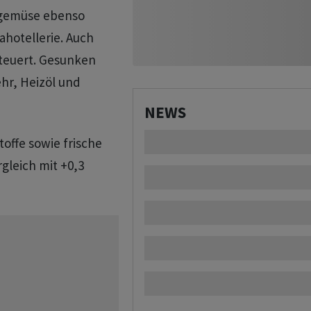
elgemüse ebenso
ahotellerie. Auch
rteuert. Gesunken
ehr, Heizöl und
NEWS
toffe sowie frische
gleich mit +0,3