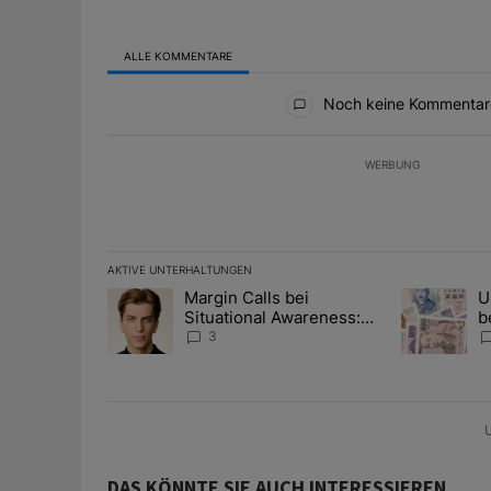
ALLE KOMMENTARE
Alle Kommentare
Noch keine Kommentar
WERBUNG
AKTIVE UNTERHALTUNGEN
Das Folgende ist eine Liste der am meisten kommentier
Margin Calls bei
U
Ein Trendartikel mit dem Titel "Margin Calls bei Situ
Ein Trendart
Situational Awareness:
b
Alles über den Retter-
I
3
Deal
Y
U
DAS KÖNNTE SIE AUCH INTERESSIEREN