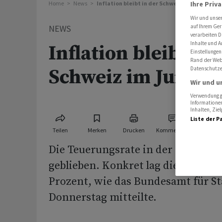
Ihre Priv
Home
News
Inflation bleibt in der Schweiz im Juni stabil
Wir und unse
auf Ihrem Ger
NEWS
verarbeiten D
Inhalte und A
Inflation bleibt in 
Einstellungen
Rand der Webs
Datenschutze
Schweiz im Juni sta
Wir und u
Verwendung ge
Informationen
Inhalten, Zi
Liste der P
Teilen
Merken
Drucken
Kommentare
Die Teuerungsrate in der Schweiz is
geblieben. Konkret lag die Jahresinf
Prozent, wie das Bundesamt für St
Donnerstag mitteilte.