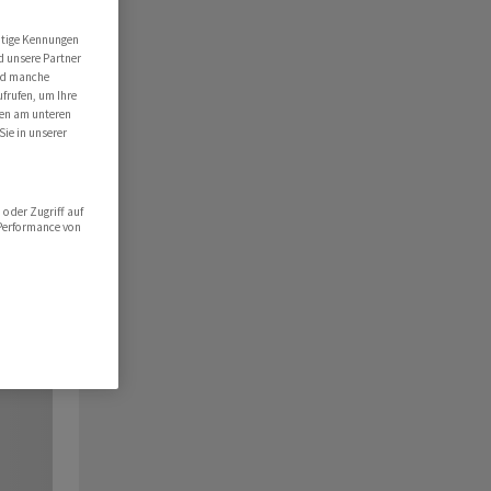
utige Kennungen
d unsere Partner
ind manche
ufrufen, um Ihre
ten am unteren
Sie in unserer
oder Zugriff auf
 Performance von