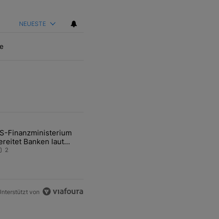
NEUESTE
e
ten Artikel der letzten 7 days.
S-Finanzministerium
ational Awareness: Alles über den Retter-Deal" mit 3 kommentare.
ikel mit dem Titel "US-Finanzministerium bereitet Banken laut Inside
ereitet Banken laut
nsider auf eventuelle
2
en-Intervention vor
nterstützt von