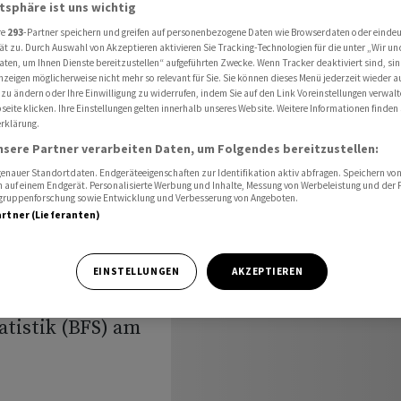
atsphäre ist uns wichtig
re
293
-Partner speichern und greifen auf personenbezogene Daten wie Browserdaten oder einde
ät zu. Durch Auswahl von Akzeptieren aktivieren Sie Tracking-Technologien für die unter „Wir un
aten, um Ihnen Dienste bereitzustellen“ aufgeführten Zwecke. Wenn Tracker deaktiviert sind, s
nzeigen möglicherweise nicht mehr so relevant für Sie. Sie können dieses Menü jederzeit wieder a
der
 zu ändern oder Ihre Einwilligung zu widerrufen, indem Sie auf den Link Voreinstellungen verwal
eite klicken. Ihre Einstellungen gelten innerhalb unseres Website. Weitere Informationen finden 
rklärung.
bil
nsere Partner verarbeiten Daten, um Folgendes bereitzustellen:
nauer Standortdaten. Endgeräteeigenschaften zur Identifikation aktiv abfragen. Speichern von 
 auf einem Endgerät. Personalisierte Werbung und Inhalte, Messung von Werbeleistung und der
elgruppenforschung sowie Entwicklung und Verbesserung von Angeboten.
artner (Lieferanten)
t im Juni stabil
EINSTELLUNGEN
AKZEPTIEREN
lation bei 0,5
atistik (BFS) am