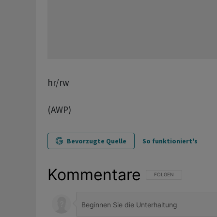
hr/rw
(AWP)
Bevorzugte Quelle
So funktioniert's
Kommentare
FOLGE DIESER UNTERHAL
FOLGEN