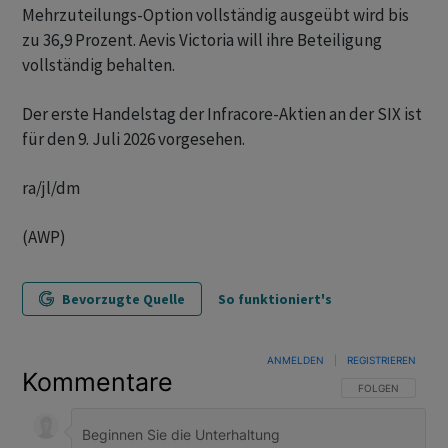
Mehrzuteilungs-Option vollständig ausgeübt wird bis
zu 36,9 Prozent. Aevis Victoria will ihre Beteiligung
vollständig behalten.
Der erste Handelstag der Infracore-Aktien an der SIX ist
für den 9. Juli 2026 vorgesehen.
ra/jl/dm
(AWP)
Bevorzugte Quelle
So funktioniert's
ANMELDEN
|
REGISTRIEREN
Kommentare
FOLGE DIESER U
FOLGEN