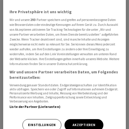
Tochtergesellschaft des US-Unternehmens Medical
Ihre Privatsphäre ist uns wichtig
Properties Trust. Darin enthalten sind bis zu 1,20
Wir und unsere
293
-Partner speichern und greifen auf personenbezogene Daten
Millionen Aktien im Rahmen einer Upsize-Option und
wie Browserdaten oder eindeutige Kennungen auf Ihrem Gerät zu. Durch Auswahl
736'111 Aktien für eine Mehrzuteilungsoption
von Akzeptieren aktivieren Sie Tracking-Technologien für die unter „Wir und
(Greenshoe).
unsere Partner verarbeiten Daten, um Ihnen Dienste bereitzustellen“ aufgeführten
Zwecke. Wenn Tracker deaktiviert sind, sind manche Inhalte und Anzeigen
möglicherweise nicht mehr so relevant für Sie. Sie können dieses Menü jederzeit
Auf Basis des Angebotspreises ergibt sich für Infracore
wieder aufrufen, um Ihre Einstellungen zu ändern oder Ihre Einwilligung zu
widerrufen, indem Sie auf den Link Voreinstellungen verwalten am unteren Rand
nach dem Börsengang eine Marktkapitalisierung von
der Webseite klicken. Ihre Einstellungen gelten innerhalb unseres Website. Weitere
rund 826 Millionen Franken.
Informationen finden Sie in unserer Datenschutzerklärung.
Wir und unsere Partner verarbeiten Daten, um Folgendes
bereitzustellen:
Der Gesellschaft sollen aus der Kapitalerhöhung brutto
rund 200 Millionen Franken zufliessen. Mit dem
Verwendung genauer Standortdaten. Endgeräteeigenschaften zur Identifikation
aktiv abfragen. Speichern von oder Zugriff auf Informationen auf einem Endgerät.
Nettoerlös sollen insbesondere die Sale-and-
Personalisierte Werbung und Inhalte, Messung von Werbeleistung und der
Performance von Inhalten, Zielgruppenforschung sowie Entwicklung und
Leaseback-Pipeline und Entwicklungsprojekte
Verbesserung von Angeboten.
finanziert und Aktionärsdarlehen von rund 55,2
Liste der Partner (Lieferanten)
Millionen Franken zurückbezahlt werden.
EINSTELLUNGEN
AKZEPTIEREN