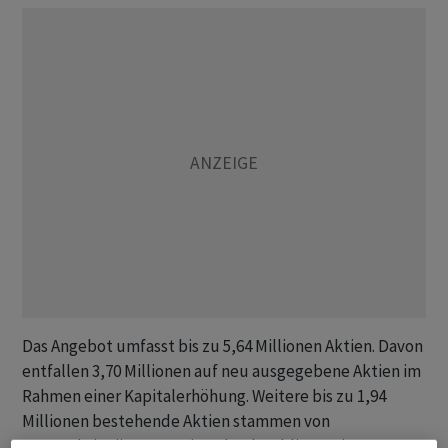
Das Angebot umfasst bis zu 5,64 Millionen Aktien. Davon
entfallen 3,70 Millionen auf neu ausgegebene Aktien im
Rahmen einer Kapitalerhöhung. Weitere bis zu 1,94
Millionen bestehende Aktien stammen von
Hauptaktionär MPT Switzerland Holdings, einer