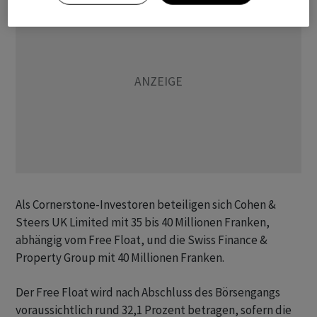
Als Cornerstone-Investoren beteiligen sich Cohen &
Steers UK Limited mit 35 bis 40 Millionen Franken,
abhängig vom Free Float, und die Swiss Finance &
Property Group mit 40 Millionen Franken.
Der Free Float wird nach Abschluss des Börsengangs
voraussichtlich rund 32,1 Prozent betragen, sofern die