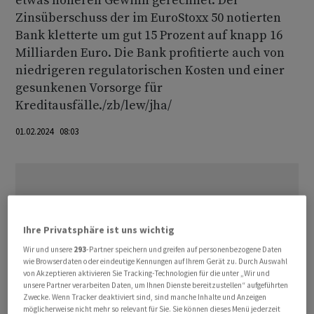
etwas höheren Gewinn gerechnet. Der
Zinsüberschuss der im EuroStoxx 50 notierten
Bank kletterte um gut 15 Prozent auf knapp 16
Milliarden Euro. Die Bank profitierte auch von
niedrigeren regulatorischen Kosten und einer
gesunkenen Vorsorge für
Kreditausfälle./zb/lew/jha/
01.02.2024 08:03
Ihre Privatsphäre ist uns wichtig
Wir und unsere
293
-Partner speichern und greifen auf personenbezogene Daten
wie Browserdaten oder eindeutige Kennungen auf Ihrem Gerät zu. Durch Auswahl
von Akzeptieren aktivieren Sie Tracking-Technologien für die unter „Wir und
unsere Partner verarbeiten Daten, um Ihnen Dienste bereitzustellen“ aufgeführten
Zwecke. Wenn Tracker deaktiviert sind, sind manche Inhalte und Anzeigen
möglicherweise nicht mehr so relevant für Sie. Sie können dieses Menü jederzeit