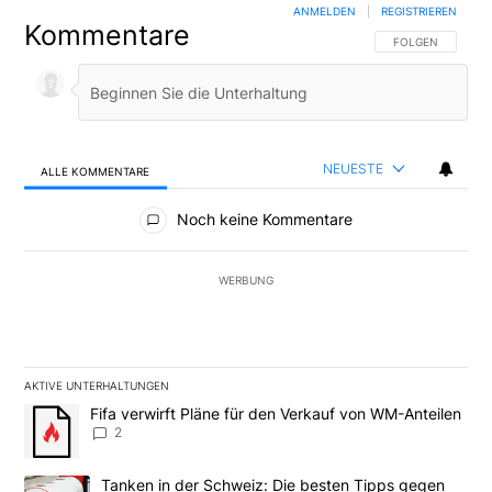
ANMELDEN
|
REGISTRIEREN
Kommentare
FOLGE DIESER U
FOLGEN
NEUESTE
ALLE KOMMENTARE
Alle Kommentare
Noch keine Kommentare
WERBUNG
AKTIVE UNTERHALTUNGEN
Das Folgende ist eine Liste der am meisten kommentierten Artikel
Ein Trendartikel mit dem Titel "Fifa verwirft Pläne für den Verk
Fifa verwirft Pläne für den Verkauf von WM-Anteilen
2
Ein Trendartikel mit dem Titel "Tanken in der Schweiz: Die best
Tanken in der Schweiz: Die besten Tipps gegen