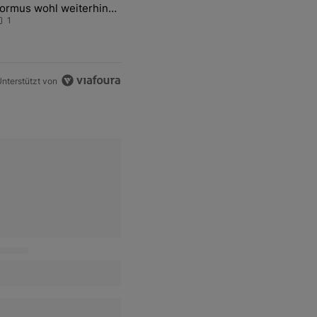
ormus wohl weiterhin
assiv gestört
1
nterstützt von