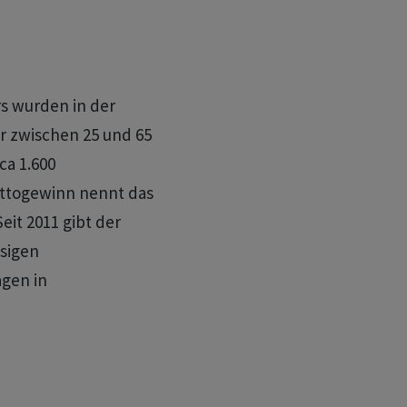
s wurden in der
er zwischen 25 und 65
ca 1.600
ettogewinn nennt das
it 2011 gibt der
ssigen
gen in