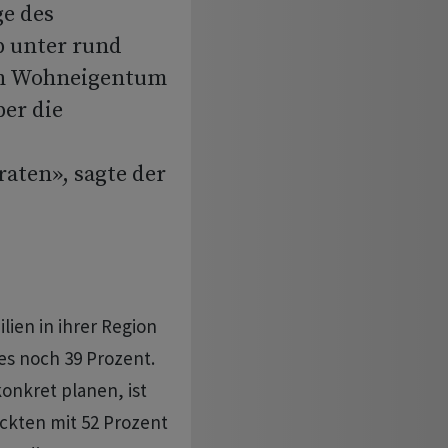
ge des
p unter rund
ch Wohneigentum
ber die
raten», sagte der
.
ien in ihrer Region
es noch 39 Prozent.
onkret planen, ist
ckten mit 52 Prozent