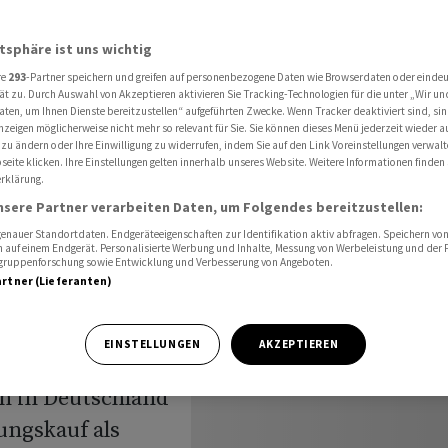
obilienkauf in Deutschland
atsphäre ist uns wichtig
re
293
-Partner speichern und greifen auf personenbezogene Daten wie Browserdaten oder einde
:
ät zu. Durch Auswahl von Akzeptieren aktivieren Sie Tracking-Technologien für die unter „Wir un
aten, um Ihnen Dienste bereitzustellen“ aufgeführten Zwecke. Wenn Tracker deaktiviert sind, s
nzeigen möglicherweise nicht mehr so relevant für Sie. Sie können dieses Menü jederzeit wieder a
für
 zu ändern oder Ihre Einwilligung zu widerrufen, indem Sie auf den Link Voreinstellungen verwal
eite klicken. Ihre Einstellungen gelten innerhalb unseres Website. Weitere Informationen finden 
rklärung.
nsere Partner verarbeiten Daten, um Folgendes bereitzustellen:
nauer Standortdaten. Endgeräteeigenschaften zur Identifikation aktiv abfragen. Speichern von 
 auf einem Endgerät. Personalisierte Werbung und Inhalte, Messung von Werbeleistung und der
elgruppenforschung sowie Entwicklung und Verbesserung von Angeboten.
artner (Lieferanten)
EINSTELLUNGEN
AKZEPTIEREN
n in Deutschland
ngskauf als