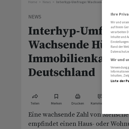
Home
News
Interhyp-Umfrage: Wachsende Hürde für Imm
Ihre Priv
NEWS
Wir und unse
Interhyp-Umfrage
auf Ihrem Ger
verarbeiten D
Inhalte und A
Wachsende Hürde 
Einstellungen
Rand der Webs
Datenschutze
Immobilienkauf in
Wir und u
Deutschland
Verwendung ge
Informationen
Inhalten, Zi
Liste der P
Teilen
Merken
Drucken
Kommentare
Eine wachsende Zahl von Mensche
empfindet einen Haus- oder Wohnu