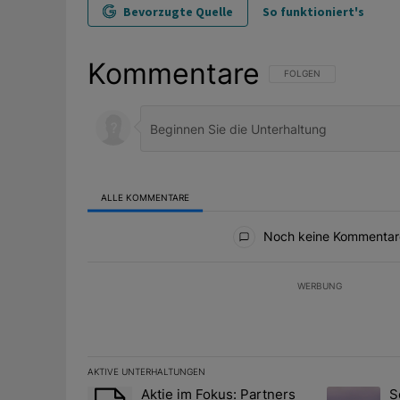
Bevorzugte Quelle
So funktioniert's
Kommentare
FOLGE DIESER UNTERHAL
FOLGEN
ALLE KOMMENTARE
Alle Kommentare
Noch keine Kommentar
WERBUNG
AKTIVE UNTERHALTUNGEN
Das Folgende ist eine Liste der am meisten kommentier
Aktie im Fokus: Partners
S
Ein Trendartikel mit dem Titel "Aktie im Fokus: Partn
Ein Trendart