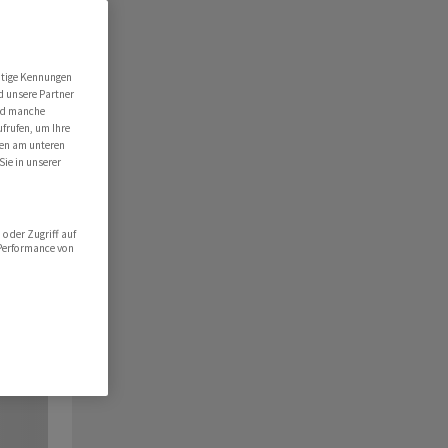
utige Kennungen
d unsere Partner
ind manche
ufrufen, um Ihre
ten am unteren
Sie in unserer
oder Zugriff auf
 Performance von