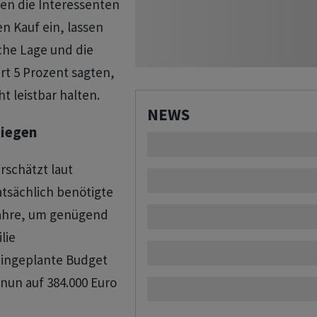
en die Interessenten
n Kauf ein, lassen
iche Lage und die
t 5 Prozent sagten,
t leistbar halten.
NEWS
tiegen
rschätzt laut
atsächlich benötigte
Jahre, um genügend
lie
eingeplante Budget
 nun auf 384.000 Euro