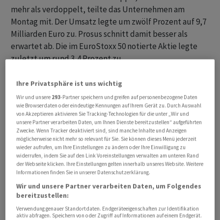
mehr als verdoppelt, teilte das Unternehmen am
Montag mit. Der Umsatz legte um zwölf Prozent auf 9,7
Milliarden Euro zu. Prosus schnitt damit besser als
erwartet ab. Die im EuroStoxx 50 notierte Aktie legte
zuletzt um rund 3,4 Prozent zu.
Unter dem Strich verdiente der Konzern dank der 23-
Ihre Privatsphäre ist uns wichtig
prozentigen Beteiligung an Tencent knapp zwölf
Wir und unsere
293
-Partner speichern und greifen auf personenbezogene Daten
Milliarden Euro - dies war allerdings etwas weniger als
wie Browserdaten oder eindeutige Kennungen auf Ihrem Gerät zu. Durch Auswahl
von Akzeptieren aktivieren Sie Tracking-Technologien für die unter „Wir und
noch im Jahr davor. Damals hatte Prosus noch mehr Geld
unsere Partner verarbeiten Daten, um Ihnen Dienste bereitzustellen“ aufgeführten
aus dem Verkauf von Tencent-Aktien eingenommen. Die
Zwecke. Wenn Tracker deaktiviert sind, sind manche Inhalte und Anzeigen
möglicherweise nicht mehr so relevant für Sie. Sie können dieses Menü jederzeit
Niederländer wollen die Abhängigkeit von Tencent
wieder aufrufen, um Ihre Einstellungen zu ändern oder Ihre Einwilligung zu
verringern und haben daher in den vergangenen Jahren
widerrufen, indem Sie auf den Link Voreinstellungen verwalten am unteren Rand
der Webseite klicken. Ihre Einstellungen gelten innerhalb unseres Website. Weitere
ihren Anteil an dem chinesischen Konzern von einst rund
Informationen finden Sie in unserer Datenschutzerklärung.
30 Prozent Schritt für Schritt reduziert. Das Geld steckt
Wir und unsere Partner verarbeiten Daten, um Folgendes
Prosus unter anderem in den Ausbau seiner E-
bereitzustellen:
Commerce-Geschäfte.
Verwendung genauer Standortdaten. Endgeräteeigenschaften zur Identifikation
aktiv abfragen. Speichern von oder Zugriff auf Informationen auf einem Endgerät.