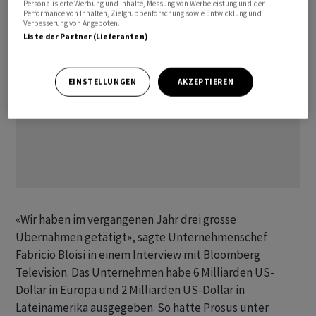
Personalisierte Werbung und Inhalte, Messung von Werbeleistung und der
Performance von Inhalten, Zielgruppenforschung sowie Entwicklung und
Verbesserung von Angeboten.
Liste der Partner (Lieferanten)
EINSTELLUNGEN
AKZEPTIEREN
«Wir haben im vergangenen Jahr drei grosse
Übernahmen getätigt», sagte Unternehmenschef
Fabricio Bloisi in einem Interview mit Bloomberg
Television. Das Unternehmen habe 6 Milliarden US-
Dollar in Europa und 2 Milliarden US-Dollar in
Lateinamerika ausgegeben. So hatte Prosus unter