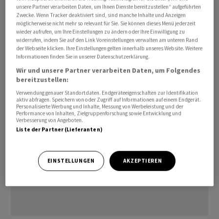
unsere Partner verarbeiten Daten, um Ihnen Dienste bereitzustellen“ aufgeführten
Wechsel zu gewährleisten. Hössli ist ab Juli CFO bei
Zwecke. Wenn Tracker deaktiviert sind, sind manche Inhalte und Anzeigen
Forbo.
möglicherweise nicht mehr so relevant für Sie. Sie können dieses Menü jederzeit
wieder aufrufen, um Ihre Einstellungen zu ändern oder Ihre Einwilligung zu
widerrufen, indem Sie auf den Link Voreinstellungen verwalten am unteren Rand
awp-robot/ys
der Webseite klicken. Ihre Einstellungen gelten innerhalb unseres Website. Weitere
Informationen finden Sie in unserer Datenschutzerklärung.
(AWP)
Wir und unsere Partner verarbeiten Daten, um Folgendes
bereitzustellen:
Verwendung genauer Standortdaten. Endgeräteeigenschaften zur Identifikation
aktiv abfragen. Speichern von oder Zugriff auf Informationen auf einem Endgerät.
Personalisierte Werbung und Inhalte, Messung von Werbeleistung und der
Performance von Inhalten, Zielgruppenforschung sowie Entwicklung und
Verbesserung von Angeboten.
Liste der Partner (Lieferanten)
EINSTELLUNGEN
AKZEPTIEREN