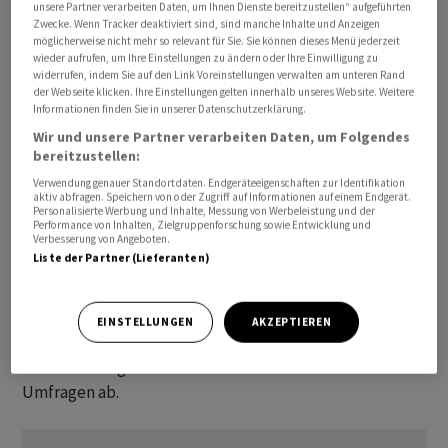
unsere Partner verarbeiten Daten, um Ihnen Dienste bereitzustellen“ aufgeführten
gleichwohl noch immer auf eine generelle
Zwecke. Wenn Tracker deaktiviert sind, sind manche Inhalte und Anzeigen
Zurückhaltung hin.
möglicherweise nicht mehr so relevant für Sie. Sie können dieses Menü jederzeit
wieder aufrufen, um Ihre Einstellungen zu ändern oder Ihre Einwilligung zu
widerrufen, indem Sie auf den Link Voreinstellungen verwalten am unteren Rand
Zudem gibt es nach wie vor grosse regionale
der Webseite klicken. Ihre Einstellungen gelten innerhalb unseres Website. Weitere
Informationen finden Sie in unserer Datenschutzerklärung.
Unterschiede. Der Anstieg des Anlegervertrauens
Wir und unsere Partner verarbeiten Daten, um Folgendes
wurde angeführt vom nordamerikanischen ICI mit
bereitzustellen:
einem Plus von 1,3 Punkte auf 90,8, gefolgt vom
Verwendung genauer Standortdaten. Endgeräteeigenschaften zur Identifikation
asiatischen ICI (+0,7 Punkte auf 97,3). Der europäische
aktiv abfragen. Speichern von oder Zugriff auf Informationen auf einem Endgerät.
Personalisierte Werbung und Inhalte, Messung von Werbeleistung und der
ICI sank dagegen um 5,4 Punkte auf 99,5 Zähler.
Performance von Inhalten, Zielgruppenforschung sowie Entwicklung und
Verbesserung von Angeboten.
Liste der Partner (Lieferanten)
Der Index misst laut den Angaben das Vertrauen und die
Risikobereitschaft der Anleger quantitativ, indem er das
tatsächliche Kauf- und Verkaufsverhalten
EINSTELLUNGEN
AKZEPTIEREN
institutioneller Investoren untersucht. Er stützt sich
damit - im Gegensatz zu anderen Indizes - nicht auf
Umfragen ab.