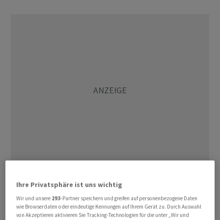
Der Index hat sich somit den siebten Monat in Folge
Ihre Privatsphäre ist uns wichtig
verbessert. Beim State Street Investor Confidence
Wir und unsere
293
-Partner speichern und greifen auf personenbezogene Daten
Index drückt ein Wert von 100 eine neutrale Haltung
wie Browserdaten oder eindeutige Kennungen auf Ihrem Gerät zu. Durch Auswahl
aus. Somit deutet der aktuelle Stand trotz des Anstiegs
von Akzeptieren aktivieren Sie Tracking-Technologien für die unter „Wir und