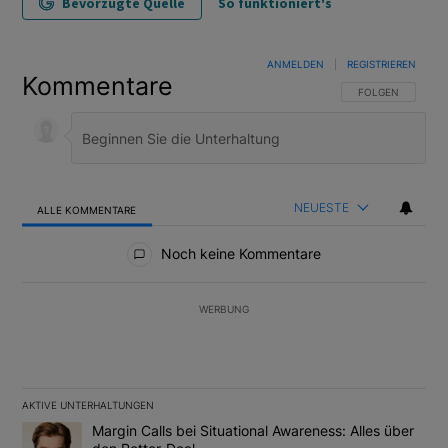
Bevorzugte Quelle
So funktioniert's
ANMELDEN
|
REGISTRIEREN
Kommentare
FOLGE DIESER U
FOLGEN
NEUESTE
ALLE KOMMENTARE
Alle Kommentare
Noch keine Kommentare
WERBUNG
AKTIVE UNTERHALTUNGEN
Das Folgende ist eine Liste der am meisten kommentierten Artikel
Ein Trendartikel mit dem Titel "Margin Calls bei Situational Awar
Margin Calls bei Situational Awareness: Alles über