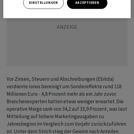
EINSTELLUNGEN
AKZEPTIEREN
Vor Zinsen, Steuern und Abschreibungen (Ebitda)
verdiente Ionos bereinigt um Sondereffekte rund 118
Millionen Euro - 4,8 Prozent mehr als ein Jahr zuvor.
Branchenexperten hatten etwas weniger erwartet. Die
operative Marge sank von 34,2 auf 33,9 Prozent, was laut
Mitteilung auf höhere Marketingausgaben zu
Jahresbeginn im Vergleich zum Vorjahr zurückzuführen
ist. Unter dem Strich stieg der Gewinn nach Anteilen