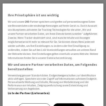
Für Analyst Andrew Ross von der britischen
Investmentbank Barclays hat Ionos solide Ergebnisse
Ihre Privatsphäre ist uns wichtig
für das erste Quartal vorgelegt. Der Umsatz habe die
Wir und unsere
293
-Partner speichern und greifen auf personenbezogene Daten
Erwartungen erfüllt und das operative Ergebnis
wie Browserdaten oder eindeutige Kennungen auf Ihrem Gerät zu. Durch Auswahl
(Ebitda) liege leicht über den Erwartungen. Stark sei
von Akzeptieren aktivieren Sie Tracking-Technologien für die unter „Wir und
unsere Partner verarbeiten Daten, um Ihnen Dienste bereitzustellen“ aufgeführten
die Entwicklung der Kundenzahl. Der durchschnittliche
Zwecke. Wenn Tracker deaktiviert sind, sind manche Inhalte und Anzeigen
Umsatz pro Nutzer liege etwas über dem Schnitt des
möglicherweise nicht mehr so relevant für Sie. Sie können dieses Menü jederzeit
vierten Quartals.
wieder aufrufen, um Ihre Einstellungen zu ändern oder Ihre Einwilligung zu
widerrufen, indem Sie auf den Link Voreinstellungen verwalten am unteren Rand
der Webseite klicken. Ihre Einstellungen gelten innerhalb unseres Website. Weitere
Die Zahl der Kunden stieg im Quartal um 180.000 auf
Informationen finden Sie in unserer Datenschutzerklärung.
6,81 Millionen, wie die Tochter von United Internet am
Wir und unsere Partner verarbeiten Daten, um Folgendes
bereitzustellen:
Dienstag mitteilte. Der Umsatz kletterte um 5,7
Prozent auf gut 348 Millionen Euro. Analysten hatten
Verwendung genauer Standortdaten. Endgeräteeigenschaften zur Identifikation
aktiv abfragen. Speichern von oder Zugriff auf Informationen auf einem Endgerät.
hier im Mittel weniger auf dem Zettel. Bereinigt um
Personalisierte Werbung und Inhalte, Messung von Werbeleistung und der
Performance von Inhalten, Zielgruppenforschung sowie Entwicklung und
Währungseffekte lag das Wachstum bei 7,6 Prozent.
Verbesserung von Angeboten.
Liste der Partner (Lieferanten)