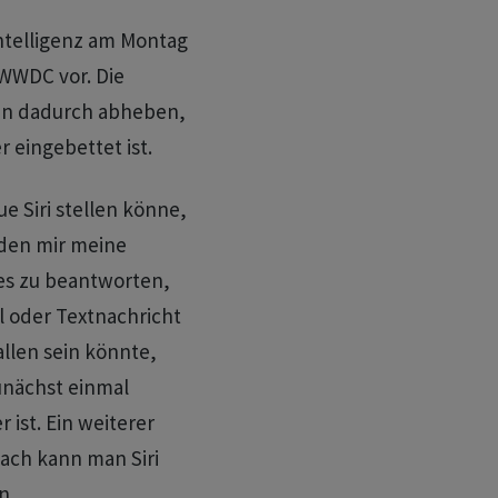
 Intelligenz am Montag
WWDC vor. Die
ten dadurch abheben,
r eingebettet ist.
ue Siri stellen könne,
 den mir meine
es zu beantworten,
l oder Textnachricht
llen sein könnte,
unächst einmal
 ist. Ein weiterer
nach kann man Siri
n.