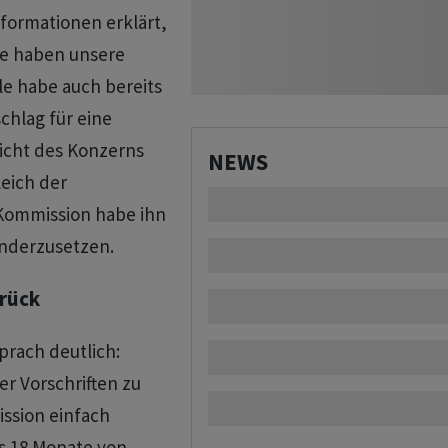
formationen erklärt,
ie haben unsere
e habe auch bereits
chlag für eine
Sicht des Konzerns
NEWS
eich der
Kommission habe ihn
anderzusetzen.
urück
prach deutlich:
er Vorschriften zu
ssion einfach
s 18 Monate von