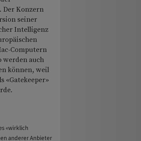
. Der Konzern
rsion seiner
cher Intelligenz
Europäischen
 Mac-Computern
ro werden auch
en können, weil
ls «Gatekeeper»
rde.
s «wirklich
en anderer Anbieter