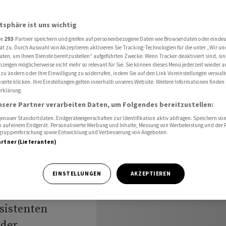
Kommission an
atsphäre ist uns wichtig
re
293
-Partner speichern und greifen auf personenbezogene Daten wie Browserdaten oder einde
KI-Siri -
ät zu. Durch Auswahl von Akzeptieren aktivieren Sie Tracking-Technologien für die unter „Wir un
aten, um Ihnen Dienste bereitzustellen“ aufgeführten Zwecke. Wenn Tracker deaktiviert sind, s
nzeigen möglicherweise nicht mehr so relevant für Sie. Sie können dieses Menü jederzeit wieder a
 zu ändern oder Ihre Einwilligung zu widerrufen, indem Sie auf den Link Voreinstellungen verwal
eite klicken. Ihre Einstellungen gelten innerhalb unseres Website. Weitere Informationen finden 
rklärung.
nsere Partner verarbeiten Daten, um Folgendes bereitzustellen:
nauer Standortdaten. Endgeräteeigenschaften zur Identifikation aktiv abfragen. Speichern von 
 auf einem Endgerät. Personalisierte Werbung und Inhalte, Messung von Werbeleistung und der
elgruppenforschung sowie Entwicklung und Verbesserung von Angeboten.
artner (Lieferanten)
r, mit
EINSTELLUNGEN
AKZEPTIEREN
igen Öffnung
ssistenten
 der