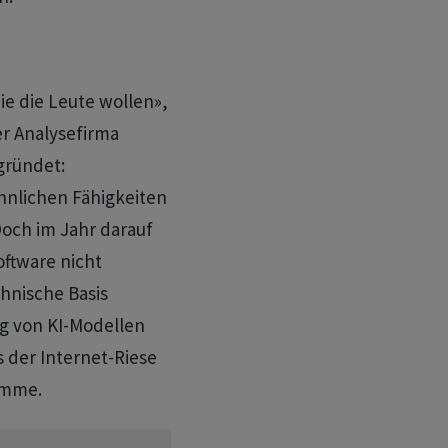
die die Leute wollen»,
r Analysefirma
gründet:
ähnlichen Fähigkeiten
Doch im Jahr darauf
ftware nicht
chnische Basis
g von KI-Modellen
s der Internet-Riese
omme.