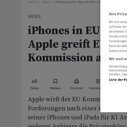
Home
News
iPhones in EU ohne KI-Siri - Apple greift EU-
Ihre Priv
NEWS
Wir und unse
iPhones in EU ohne 
auf Ihrem Ger
verarbeiten D
Inhalte und A
Apple greift EU-
Einstellungen
Rand der Webs
Datenschutze
Kommission an
Wir und u
Verwendung ge
Informationen
Inhalten, Zi
Liste der P
Teilen
Merken
Drucken
Kommentare
Apple wirft der EU-Kommission vo
Forderungen nach einer vollständ
seiner iPhones und iPads für KI-A
anderer Anbieter die Privatsphäre