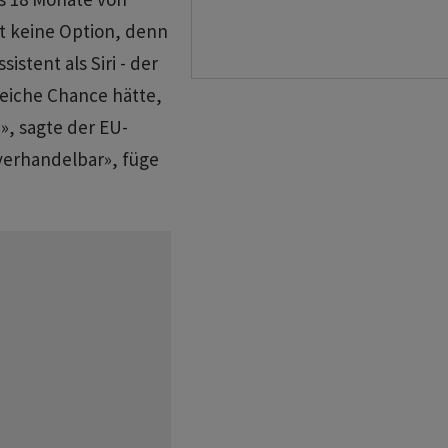
st keine Option, denn
stent als Siri - der
leiche Chance hätte,
, sagte der EU-
verhandelbar», füge