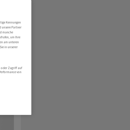
utige Kennungen
d unsere Partner
ind manche
ufrufen, um Ihre
ten am unteren
Sie in unserer
oder Zugriff auf
 Performance von