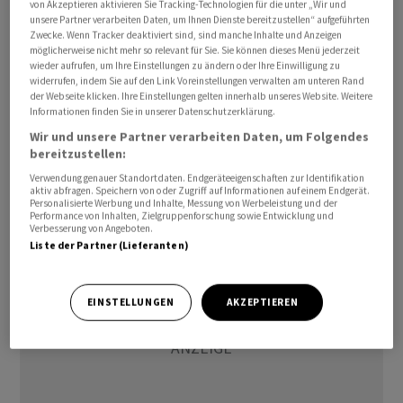
von Akzeptieren aktivieren Sie Tracking-Technologien für die unter „Wir und
ihren Plattformen bieten müssen wie ihren eigenen
unsere Partner verarbeiten Daten, um Ihnen Dienste bereitzustellen“ aufgeführten
Zwecke. Wenn Tracker deaktiviert sind, sind manche Inhalte und Anzeigen
Diensten. Apple argumentiert, die neue KI-Siri sei so
möglicherweise nicht mehr so relevant für Sie. Sie können dieses Menü jederzeit
datenschutzfreundlich umgesetzt, dass der Konzern
wieder aufrufen, um Ihre Einstellungen zu ändern oder Ihre Einwilligung zu
widerrufen, indem Sie auf den Link Voreinstellungen verwalten am unteren Rand
selbst dabei keinen Zugriff auf die Informationen der
der Webseite klicken. Ihre Einstellungen gelten innerhalb unseres Website. Weitere
Nutzer bekomme. Der Apple-Vorschlag für andere
Informationen finden Sie in unserer Datenschutzerklärung.
Anbieter sieht demnach vor, dass nach einem ähnlichen
Wir und unsere Partner verarbeiten Daten, um Folgendes
Muster deren KI-Modelle zwar Anfragen der Nutzer
bereitzustellen:
erfüllen könnten, aber keine Daten behielten. Dieser
Verwendung genauer Standortdaten. Endgeräteeigenschaften zur Identifikation
aktiv abfragen. Speichern von oder Zugriff auf Informationen auf einem Endgerät.
Plan sei weiterhin auf dem Tisch.
Personalisierte Werbung und Inhalte, Messung von Werbeleistung und der
Performance von Inhalten, Zielgruppenforschung sowie Entwicklung und
Verbesserung von Angeboten.
Liste der Partner (Lieferanten)
EINSTELLUNGEN
AKZEPTIEREN