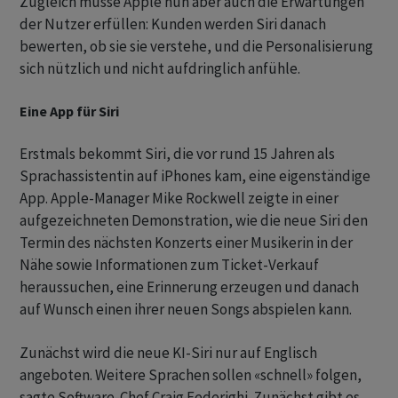
Zugleich müsse Apple nun aber auch die Erwartungen
der Nutzer erfüllen: Kunden werden Siri danach
bewerten, ob sie sie verstehe, und die Personalisierung
sich nützlich und nicht aufdringlich anfühle.
Eine App für Siri
Erstmals bekommt Siri, die vor rund 15 Jahren als
Sprachassistentin auf iPhones kam, eine eigenständige
App. Apple-Manager Mike Rockwell zeigte in einer
aufgezeichneten Demonstration, wie die neue Siri den
Termin des nächsten Konzerts einer Musikerin in der
Nähe sowie Informationen zum Ticket-Verkauf
heraussuchen, eine Erinnerung erzeugen und danach
auf Wunsch einen ihrer neuen Songs abspielen kann.
Zunächst wird die neue KI-Siri nur auf Englisch
angeboten. Weitere Sprachen sollen «schnell» folgen,
sagte Software-Chef Craig Federighi. Zunächst gibt es