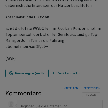
dabei nicht die Interessen der Nutzer beachteten.
Abschiedsrunde für Cook
Es ist die letzte WWDC für Tim Cook als Konzernchef. Im
September soll der bisher für Geräte zuständige Top-
Manager John Ternus die Führung
übernehmen./so/DP/stw
(AWP)
Bevorzugte Quelle
So funktioniert's
ANMELDEN
|
REGISTRIEREN
Kommentare
FOLGE DIESER U
FOLGEN