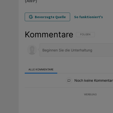
(AWP)
Bevorzugte Quelle
So funktioniert's
Kommentare
FOLGE DIESER UNTERHAL
FOLGEN
ALLE KOMMENTARE
Alle Kommentare
Noch keine Kommentar
WERBUNG