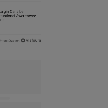
ten Artikel der letzten 7 days.
argin Calls bei
hfrage der Zentralbanken könnte Goldpreis weiter belasten" mit 5 ko
ikel mit dem Titel "Margin Calls bei Situational Awareness: Alles übe
ituational Awareness:
lles über den Retter-
3
eal
nterstützt von