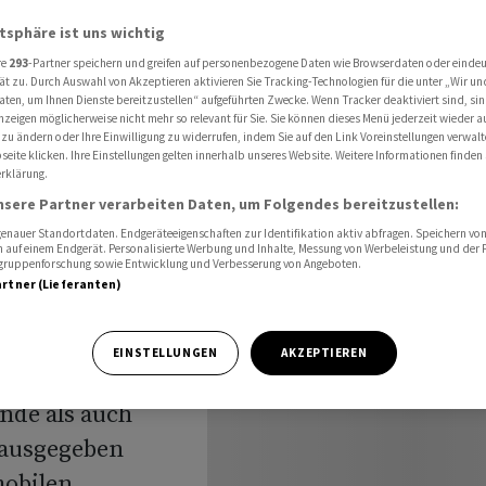
i an die Frankfurter Börse
atsphäre ist uns wichtig
re
293
-Partner speichern und greifen auf personenbezogene Daten wie Browserdaten oder einde
ät zu. Durch Auswahl von Akzeptieren aktivieren Sie Tracking-Technologien für die unter „Wir un
aten, um Ihnen Dienste bereitzustellen“ aufgeführten Zwecke. Wenn Tracker deaktiviert sind, s
nzeigen möglicherweise nicht mehr so relevant für Sie. Sie können dieses Menü jederzeit wieder a
 zu ändern oder Ihre Einwilligung zu widerrufen, indem Sie auf den Link Voreinstellungen verwal
l im Juli
eite klicken. Ihre Einstellungen gelten innerhalb unseres Website. Weitere Informationen finden 
rklärung.
nsere Partner verarbeiten Daten, um Folgendes bereitzustellen:
 Börse
nauer Standortdaten. Endgeräteeigenschaften zur Identifikation aktiv abfragen. Speichern von 
 auf einem Endgerät. Personalisierte Werbung und Inhalte, Messung von Werbeleistung und der
elgruppenforschung sowie Entwicklung und Verbesserung von Angeboten.
artner (Lieferanten)
EINSTELLUNGEN
AKZEPTIEREN
noch im Juli an
ende als auch
 ausgegeben
mobilen