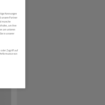
utige Kennungen
d unsere Partner
ind manche
ufrufen, um Ihre
ten am unteren
Sie in unserer
oder Zugriff auf
 Performance von