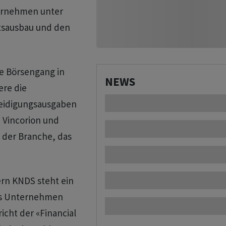
ternehmen unter
tsausbau und den
he Börsengang in
NEWS
ere die
teidigungsausgaben
h Vincorion und
 der Branche, das
rn KNDS steht ein
das Unternehmen
cht der «Financial