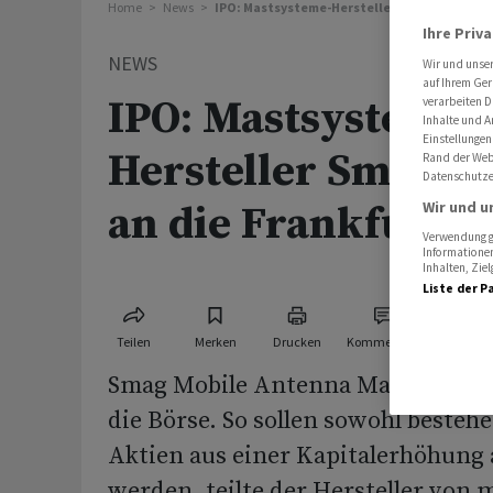
Home
News
IPO: Mastsysteme-Hersteller Smag will im Jul
Ihre Priv
NEWS
Wir und unse
auf Ihrem Ger
IPO: Mastsysteme-
verarbeiten D
Inhalte und A
Einstellungen
Hersteller Smag wil
Rand der Webs
Datenschutze
Wir und u
an die Frankfurter
Verwendung ge
Informationen
Inhalten, Zi
Liste der P
Teilen
Merken
Drucken
Kommentare
Smag Mobile Antenna Masts strebt 
die Börse. So sollen sowohl besteh
Aktien aus einer Kapitalerhöhung
werden, teilte der Hersteller von 