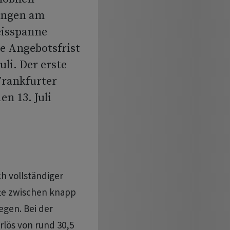
ungen am
eisspanne
ie Angebotsfrist
uli. Der erste
Frankfurter
n 13. Juli
h vollständiger
te zwischen knapp
egen. Bei der
lös von rund 30,5