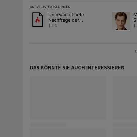
AKTIVE UNTERHALTUNGEN
Das Folgende ist eine Liste der am meisten kommentier
Unerwartet tiefe
M
Ein Trendartikel mit dem Titel "Unerwartet tiefe Nac
Ein Trendart
Nachfrage der
S
Zentralbanken könnte
A
5
Goldpreis weiter belasten
D
U
DAS KÖNNTE SIE AUCH INTERESSIEREN