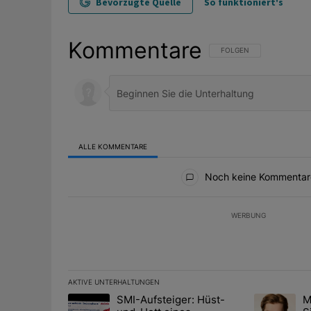
Bevorzugte Quelle
So funktioniert's
Kommentare
FOLGE DIESER UNTERHAL
FOLGEN
ALLE KOMMENTARE
Alle Kommentare
Noch keine Kommentar
WERBUNG
AKTIVE UNTERHALTUNGEN
Das Folgende ist eine Liste der am meisten kommentier
SMI-Aufsteiger: Hüst-
M
Ein Trendartikel mit dem Titel "SMI-Aufsteiger: Hüst
Ein Trendart