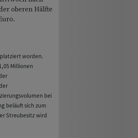
 der oberen Hälfte
Euro.
 platziert worden.
,05 Millionen
der
 der
tzierungsvolumen bei
ng beläuft sich zum
er Streubesitz wird