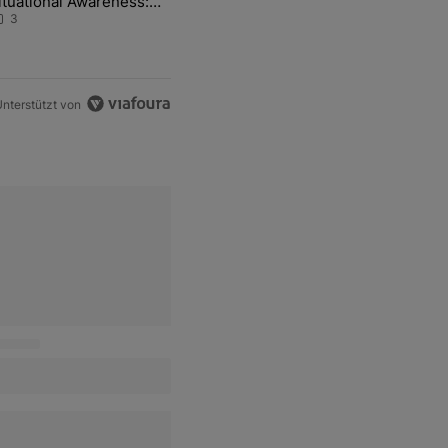
ituational Awareness:
lles über den Retter-
3
eal
nterstützt von