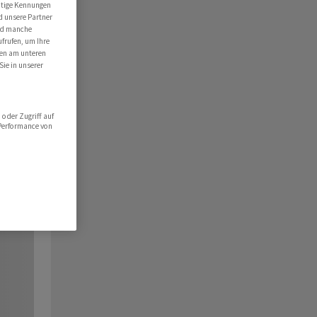
utige Kennungen
d unsere Partner
ind manche
ufrufen, um Ihre
ten am unteren
Sie in unserer
oder Zugriff auf
 Performance von