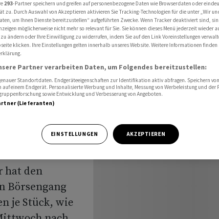
preis für Börsengang fest
re
293
-Partner speichern und greifen auf personenbezogene Daten wie Browserdaten oder einde
ät zu. Durch Auswahl von Akzeptieren aktivieren Sie Tracking-Technologien für die unter „Wir un
aten, um Ihnen Dienste bereitzustellen“ aufgeführten Zwecke. Wenn Tracker deaktiviert sind, s
nzeigen möglicherweise nicht mehr so relevant für Sie. Sie können dieses Menü jederzeit wieder a
 zu ändern oder Ihre Einwilligung zu widerrufen, indem Sie auf den Link Voreinstellungen verwal
ster
eite klicken. Ihre Einstellungen gelten innerhalb unseres Website. Weitere Informationen finden 
rklärung.
nsere Partner verarbeiten Daten, um Folgendes bereitzustellen:
botspreis
nauer Standortdaten. Endgeräteeigenschaften zur Identifikation aktiv abfragen. Speichern von 
 auf einem Endgerät. Personalisierte Werbung und Inhalte, Messung von Werbeleistung und der
t
elgruppenforschung sowie Entwicklung und Verbesserung von Angeboten.
artner (Lieferanten)
EINSTELLUNGEN
AKZEPTIEREN
r hat den
en Börsengang
en je Stück, wie
Mittwoch nach