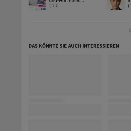
und-Hott eines
S
Anlagestrategen
A
2
D
U
DAS KÖNNTE SIE AUCH INTERESSIEREN