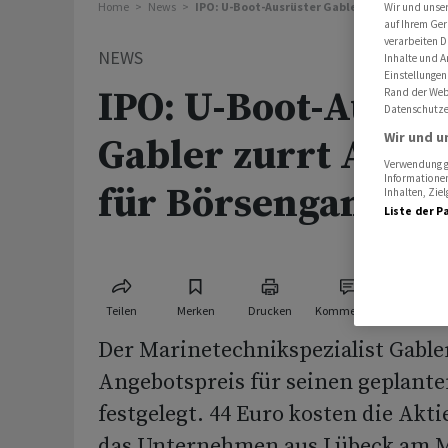
Home
News
IPO: U-Boot-Ausrüster Gabler zurrt Angebots
Wir und unse
auf Ihrem Ger
verarbeiten D
NEWS
Inhalte und A
Einstellungen
IPO: U-Boot-Ausrü
Rand der Webs
Datenschutze
Wir und u
Gabler zurrt Ange
Verwendung ge
Informationen
für Börsengang fes
Inhalten, Zi
Liste der P
Teilen
Merken
Drucken
Kommentare
Der Marinetechnikspezialist Gable
Angebotspreis für seinen geplant
festgelegt. 44 Euro kosten die Akti
das Unternehmen aus Lübeck am 