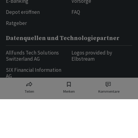
E-Banking
Vorsorge
Depot eröffnen
FAQ
Ratgeber
Datenquellen und Technologiepartner
Allfunds Tech Solutions
Logos provided by
Switzerland AG
Elbstream
SIX Financial Information
AG
Teilen
Merken
Kommentare
Ringier AG | Ringier Medien Schweiz
16
weitere Publikationen