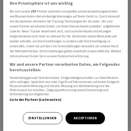
Ihre Privatsphäre ist uns wichtig
Wir und unsere
293
-Partner speichern und greifen auf personenbezogene Daten
Im Irak wurden offiziellen Angaben zufolge nach einem
wie Browserdaten oder eindeutige Kennungen auf Ihrem Gerät zu. Durch Auswahl
Geständnis des früheren Vize-Ölministers Adnan al-
von Akzeptieren aktivieren Sie Tracking-Technologien für die unter „Wir und
unsere Partner verarbeiten Daten, um Ihnen Dienste bereitzustellen“ aufgeführten
Dschumaili in der Nacht zum Sonntag 47 Menschen
Zwecke. Wenn Tracker deaktiviert sind, sind manche Inhalte und Anzeigen
festgenommen, darunter hohe Regierungsbeamte und
möglicherweise nicht mehr so relevant für Sie. Sie können dieses Menü jederzeit
Abgeordnete. Ermittler beschlagnahmten laut
wieder aufrufen, um Ihre Einstellungen zu ändern oder Ihre Einwilligung zu
widerrufen, indem Sie auf den Link Voreinstellungen verwalten am unteren Rand
Berichten bisher Bargeld im Wert von umgerechnet 75
der Webseite klicken. Ihre Einstellungen gelten innerhalb unseres Website. Weitere
Millionen Euro zudem Dutzende Immobilien, Autos,
Informationen finden Sie in unserer Datenschutzerklärung.
Gold, Waffen und Munition. Einige Beobachter sprechen
Wir und unsere Partner verarbeiten Daten, um Folgendes
bereitzustellen:
vom grössten Fall dieser Art seit dem Sturz vom
langjährigen Machthaber Saddam Hussein im Jahr 2003.
Verwendung genauer Standortdaten. Endgeräteeigenschaften zur Identifikation
aktiv abfragen. Speichern von oder Zugriff auf Informationen auf einem Endgerät.
Personalisierte Werbung und Inhalte, Messung von Werbeleistung und der
Performance von Inhalten, Zielgruppenforschung sowie Entwicklung und
Der Organisation Transparency International zufolge
Verbesserung von Angeboten.
herrscht im Irak ein hohes Korruptionsniveau. Im
Liste der Partner (Lieferanten)
aktuellen sogenannten
Korruptionswahrnehmungsindex landete der Irak im
EINSTELLUNGEN
AKZEPTIEREN
Vergleich von 182 Ländern auf Platz 136 - und somit weit
hinten im internationalen Vergleich, was etwa