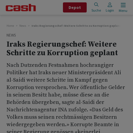
Depot
Suche
Login
Menu
Home
News
Iraks Regierungschef: Weitere Schritte zu Korruption geplant
NEWS
Iraks Regierungschef: Weitere
Schritte zu Korruption geplant
Nach Dutzenden Festnahmen hochrangiger
Politiker hat Iraks neuer Ministerpräsident Ali
al-Saidi weitere Schritte im Kampf gegen
Korruption versprochen. Wer öffentliche Gelder
in seinem Besitz habe, müsse diese an die
Behörden übergeben, sagte al-Saidi der
Nachrichtenagentur INA zufolge. «Das Geld des
Volkes muss seinen rechtmässigen Besitzern
wiedergegeben werden.» Korrupte Beamte in
seiner Regierung genössen «keinerlei