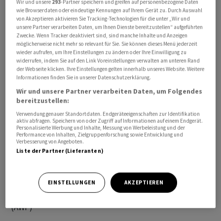
Wir und unsere
293
-Partner speichern und greifen auf personenbezogene Daten
gegenseitigen Angriffe seit Inkrafttreten einer zwischen
wie Browserdaten oder eindeutige Kennungen auf Ihrem Gerät zu. Durch Auswahl
von Akzeptieren aktivieren Sie Tracking-Technologien für die unter „Wir und
dem Iran und den USA ausgehandelten Waffenruhe im
unsere Partner verarbeiten Daten, um Ihnen Dienste bereitzustellen“ aufgeführten
April.
Zwecke. Wenn Tracker deaktiviert sind, sind manche Inhalte und Anzeigen
möglicherweise nicht mehr so relevant für Sie. Sie können dieses Menü jederzeit
wieder aufrufen, um Ihre Einstellungen zu ändern oder Ihre Einwilligung zu
US-Präsident Donald Trump hofft auf ein Abkommen
widerrufen, indem Sie auf den Link Voreinstellungen verwalten am unteren Rand
der Webseite klicken. Ihre Einstellungen gelten innerhalb unseres Website. Weitere
mit dem Iran zur Beendigung des Krieges, den Israel
Informationen finden Sie in unserer Datenschutzerklärung.
und die USA Ende Februar begonnen hatten. Bis zu den
Wir und unsere Partner verarbeiten Daten, um Folgendes
neuen Angriffen seien Nachrichten zwischen Washington
bereitzustellen:
und Teheran ausgetauscht worden, sagte Baghai weiter.
Verwendung genauer Standortdaten. Endgeräteeigenschaften zur Identifikation
Ob weiterhin Kontakte bestehen, bestätigte er nicht.
aktiv abfragen. Speichern von oder Zugriff auf Informationen auf einem Endgerät.
Personalisierte Werbung und Inhalte, Messung von Werbeleistung und der
Performance von Inhalten, Zielgruppenforschung sowie Entwicklung und
Verbesserung von Angeboten.
Trotz der Waffenruhe und der Kontakte zwischen den
Liste der Partner (Lieferanten)
Ländern hatte es in den vergangenen Wochen immer
wieder Angriffe zwischen iranischen Streitkräften und
den USA gegeben./mar/DP/jha
EINSTELLUNGEN
AKZEPTIEREN
(AWP)