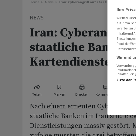
Home
News
Iran: Cyberangriff auf staatliche Banken le
Ihre Priv
NEWS
Wir und unse
auf Ihrem Ger
Iran: Cyberangriff
verarbeiten D
Inhalte und A
Einstellungen
staatliche Banken 
Rand der Webs
Datenschutze
Kartendienste lah
Wir und u
Verwendung ge
Informationen
Inhalten, Zi
Liste der P
Teilen
Merken
Drucken
Kommentare
Nach einem erneuten Cyberangriff
staatliche Banken im Iran sind ele
Dienstleistungen massiv gestört.
zufolge mussten die drei betroffen