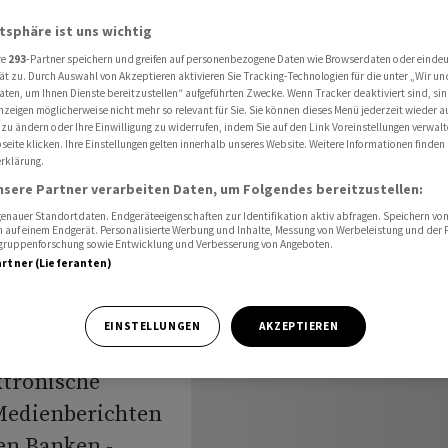
gt Kartendienste lahm
atsphäre ist uns wichtig
re
293
-Partner speichern und greifen auf personenbezogene Daten wie Browserdaten oder einde
ät zu. Durch Auswahl von Akzeptieren aktivieren Sie Tracking-Technologien für die unter „Wir un
 auf
aten, um Ihnen Dienste bereitzustellen“ aufgeführten Zwecke. Wenn Tracker deaktiviert sind, s
nzeigen möglicherweise nicht mehr so relevant für Sie. Sie können dieses Menü jederzeit wieder a
 zu ändern oder Ihre Einwilligung zu widerrufen, indem Sie auf den Link Voreinstellungen verwal
legt
eite klicken. Ihre Einstellungen gelten innerhalb unseres Website. Weitere Informationen finden 
rklärung.
m
nsere Partner verarbeiten Daten, um Folgendes bereitzustellen:
nauer Standortdaten. Endgeräteeigenschaften zur Identifikation aktiv abfragen. Speichern von 
 auf einem Endgerät. Personalisierte Werbung und Inhalte, Messung von Werbeleistung und der
elgruppenforschung sowie Entwicklung und Verbesserung von Angeboten.
artner (Lieferanten)
EINSTELLUNGEN
AKZEPTIEREN
 auf mehrere
ktronische
 Medienberichten
en Banken -