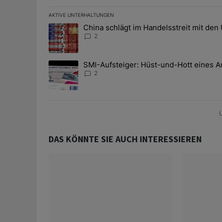
AKTIVE UNTERHALTUNGEN
Das Folgende ist eine Liste der am meisten kommentier
China schlägt im Handelsstreit mit den
Ein Trendartikel mit dem Titel "China schlägt im Han
2
SMI-Aufsteiger: Hüst-und-Hott eines A
Ein Trendartikel mit dem Titel "SMI-Aufsteiger: Hüst
2
U
DAS KÖNNTE SIE AUCH INTERESSIEREN