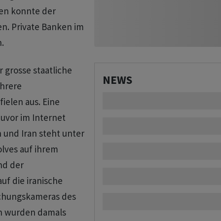
en konnte der
n. Private Banken im
.
r grosse staatliche
NEWS
hrere
ielen aus. Eine
zuvor im Internet
h und Iran steht unter
olves auf ihrem
nd der
uf die iranische
chungskameras des
an wurden damals