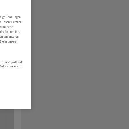
utige Kennungen
d unsere Partner
ind manche
ufrufen, um Ihre
ten am unteren
Sie in unserer
oder Zugriff auf
 Performance von