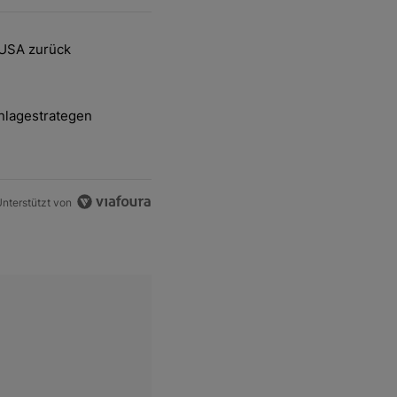
ten Artikel der letzten 7 days.
 USA zurück
delsstreit mit den USA zurück" mit 2 kommentare.
nlagestrategen
-und-Hott eines Anlagestrategen" mit 2 kommentare.
nterstützt von