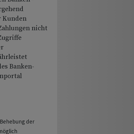
ergehend
er Kunden
Zahlungen nicht
Zugriffe
er
hrleistet
 des Banken-
nportal
r Behebung der
möglich