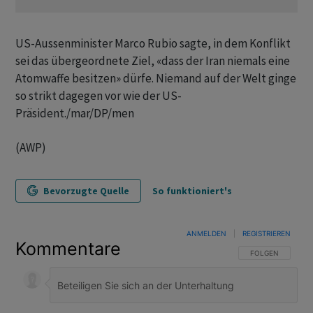
US-Aussenminister Marco Rubio sagte, in dem Konflikt
sei das übergeordnete Ziel, «dass der Iran niemals eine
Atomwaffe besitzen» dürfe. Niemand auf der Welt ginge
so strikt dagegen vor wie der US-
Präsident./mar/DP/men
(AWP)
Bevorzugte Quelle
So funktioniert's
ANMELDEN
|
REGISTRIEREN
Kommentare
FOLGE DIESER U
FOLGEN