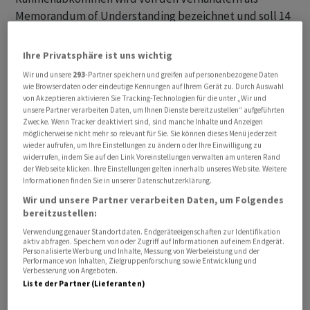
Memorandum of Understanding bezeichnet und soll 14
Punkte umfassen.
Ihre Privatsphäre ist uns wichtig
«Diese 14-Punkte-Vereinbarung konzentriert sich auf
Wir und unsere
293
-Partner speichern und greifen auf personenbezogene Daten
die Beendigung des Krieges, und sollte diese
wie Browserdaten oder eindeutige Kennungen auf Ihrem Gerät zu. Durch Auswahl
von Akzeptieren aktivieren Sie Tracking-Technologien für die unter „Wir und
Vereinbarung zustande kommen, werden innerhalb
unsere Partner verarbeiten Daten, um Ihnen Dienste bereitzustellen“ aufgeführten
eines Zeitraums von 60 Tagen auch Gespräche über
Zwecke. Wenn Tracker deaktiviert sind, sind manche Inhalte und Anzeigen
Themen im Zusammenhang mit dem Nuklearprogramm
möglicherweise nicht mehr so relevant für Sie. Sie können dieses Menü jederzeit
wieder aufrufen, um Ihre Einstellungen zu ändern oder Ihre Einwilligung zu
geführt werden», sagte Baghai.
widerrufen, indem Sie auf den Link Voreinstellungen verwalten am unteren Rand
der Webseite klicken. Ihre Einstellungen gelten innerhalb unseres Website. Weitere
Informationen finden Sie in unserer Datenschutzerklärung.
Die Position unterscheidet sich kaum von früheren
Wir und unsere Partner verarbeiten Daten, um Folgendes
Verhandlungspositionen Irans. So hatte Teheran
bereitzustellen:
wiederholt gefordert, dass zuerst der Krieg beigelegt
Verwendung genauer Standortdaten. Endgeräteeigenschaften zur Identifikation
und die US-Seeblockade für Schiffe, die iranische
aktiv abfragen. Speichern von oder Zugriff auf Informationen auf einem Endgerät.
Personalisierte Werbung und Inhalte, Messung von Werbeleistung und der
Häfen anlaufen oder verlassen, aufgehoben werden
Performance von Inhalten, Zielgruppenforschung sowie Entwicklung und
Verbesserung von Angeboten.
müsse. Erst dann könne über das Atomprogramm
Liste der Partner (Lieferanten)
verhandelt werden.