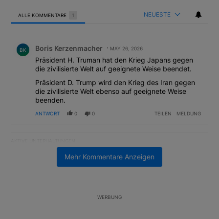
NEUESTE
ALLE KOMMENTARE
1
Alle Kommentare
Kommentar von Boris Kerzenmacher.
Boris Kerzenmacher
MAY 26, 2026
BK
Präsident H. Truman hat den Krieg Japans gegen
die zivilisierte Welt auf geeignete Weise beendet.
Präsident D. Trump wird den Krieg des Iran gegen
die zivilisierte Welt ebenso auf geeignete Weise
beenden.
ANTWORT
0
0
TEILEN
MELDUNG
AKTIVE UNTERHALTUNGEN
Das Folgende ist eine Liste der am meisten kommentierten Artikel
Ein Trendartikel mit dem Titel "Margin Calls bei Situational Awar
Margin Calls bei Situational Awareness: Alles über
Mehr Kommentare Anzeigen
den Retter-Deal
3
Ein Trendartikel mit dem Titel "US-Finanzministerium bereitet Ban
US-Finanzministerium bereitet Banken laut Insider
WERBUNG
auf eventuelle Yen-Intervention vor
2