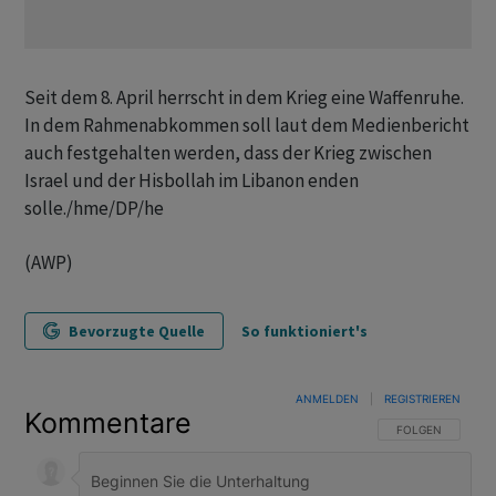
Seit dem 8. April herrscht in dem Krieg eine Waffenruhe.
In dem Rahmenabkommen soll laut dem Medienbericht
auch festgehalten werden, dass der Krieg zwischen
Israel und der Hisbollah im Libanon enden
solle./hme/DP/he
(AWP)
Bevorzugte Quelle
So funktioniert's
ANMELDEN
|
REGISTRIEREN
Kommentare
FOLGE DIESER U
FOLGEN