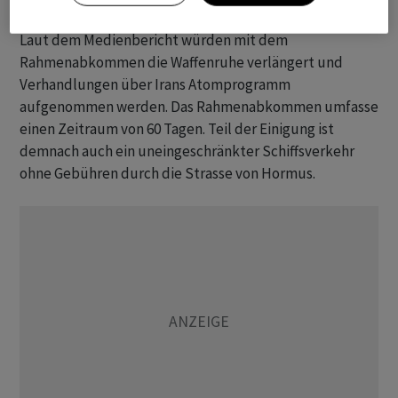
Laut dem Medienbericht würden mit dem
Rahmenabkommen die Waffenruhe verlängert und
Verhandlungen über Irans Atomprogramm
aufgenommen werden. Das Rahmenabkommen umfasse
einen Zeitraum von 60 Tagen. Teil der Einigung ist
demnach auch ein uneingeschränkter Schiffsverkehr
ohne Gebühren durch die Strasse von Hormus.