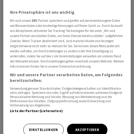
Ihre Privatsphäre ist uns wichtig
Man werde sowohl den Vermittler als auch die
Wir und unsere
293
-Partner speichern und greifen auf personenbezogene Daten
Öffentlichkeit benachrichtigen, sobald er fertiggestellt
wie Browserdaten oder eindeutige Kennungen auf Ihrem Gerät zu. Durch Auswahl
sei, teilte die Quelle laut Tasnim weiter mit. Sie fügte
von Akzeptieren aktivieren Sie Tracking-Technologien für die unter „Wir und
hinzu, dass Berichte westlicher Medien, wonach das
unsere Partner verarbeiten Daten, um Ihnen Dienste bereitzustellen“ aufgeführten
Zwecke. Wenn Tracker deaktiviert sind, sind manche Inhalte und Anzeigen
Abkommen bereits abgeschlossen sei und nur noch auf
möglicherweise nicht mehr so relevant für Sie. Sie können dieses Menü jederzeit
Bekanntgabe durch beide Seiten warte, falsch seien.
wieder aufrufen, um Ihre Einstellungen zu ändern oder Ihre Einwilligung zu
widerrufen, indem Sie auf den Link Voreinstellungen verwalten am unteren Rand
der Webseite klicken. Ihre Einstellungen gelten innerhalb unseres Website. Weitere
US-Bericht: Unterhändler erzielen vorläufige Einigung
Informationen finden Sie in unserer Datenschutzerklärung.
Wir und unsere Partner verarbeiten Daten, um Folgendes
Zuvor hatte das Portal «Axios» unter Berufung auf zwei
bereitzustellen:
US-Beamte berichtet, Unterhändler aus den USA und
Verwendung genauer Standortdaten. Endgeräteeigenschaften zur Identifikation
aktiv abfragen. Speichern von oder Zugriff auf Informationen auf einem Endgerät.
dem Iran hätten eine vorläufige Einigung zu einem
Personalisierte Werbung und Inhalte, Messung von Werbeleistung und der
Performance von Inhalten, Zielgruppenforschung sowie Entwicklung und
Rahmenabkommen zum Iran-Krieg erzielt. US-
Verbesserung von Angeboten.
Präsident Donald Trump und die Führung der iranischen
Liste der Partner (Lieferanten)
Seite müssten aber noch zustimmen. US-Kreise
bestätigten auf Nachfrage den Inhalt des
EINSTELLUNGEN
AKZEPTIEREN
Medienberichts.