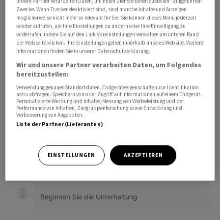
unsere Partner verarbeiten Daten, um Ihnen Dienste bereitzustellen“ aufgeführten
Zwecke. Wenn Tracker deaktiviert sind, sind manche Inhalte und Anzeigen
möglicherweise nicht mehr so relevant für Sie. Sie können dieses Menü jederzeit
wieder aufrufen, um Ihre Einstellungen zu ändern oder Ihre Einwilligung zu
widerrufen, indem Sie auf den Link Voreinstellungen verwalten am unteren Rand
der Webseite klicken. Ihre Einstellungen gelten innerhalb unseres Website. Weitere
Informationen finden Sie in unserer Datenschutzerklärung.
Wir und unsere Partner verarbeiten Daten, um Folgendes
bereitzustellen:
Verwendung genauer Standortdaten. Endgeräteeigenschaften zur Identifikation
aktiv abfragen. Speichern von oder Zugriff auf Informationen auf einem Endgerät.
Personalisierte Werbung und Inhalte, Messung von Werbeleistung und der
Performance von Inhalten, Zielgruppenforschung sowie Entwicklung und
Verbesserung von Angeboten.
Liste der Partner (Lieferanten)
Bevorzugte Quelle
So funktioniert's
EINSTELLUNGEN
AKZEPTIEREN
ANMELDEN
|
REGISTRIEREN
Kommentare
FOLGE DIESER U
FOLGEN