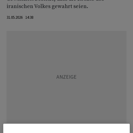
iranischen Volkes gewahrt seien.
31.05.2026 14:38
«Wir vertrauen weder auf Garantien noch auf Worte - nur