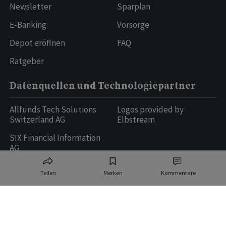
Newsletter
Sparplan
E-Banking
Vorsorge
Depot eröffnen
FAQ
Ratgeber
Datenquellen und Technologiepartner
Allfunds Tech Solutions
Logos provided by
Switzerland AG
Elbstream
SIX Financial Information
AG
Teilen
Merken
Kommentare
Ringier AG | Ringier Medien Schweiz
16
weitere Publikationen