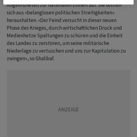
Abgeordneten zur nationalen Einheit auf. Sie sollten
sich aus «belanglosen politischen Streitigkeiten»
heraushalten. «Der Feind versucht in dieser neuen
Phase des Krieges, durch wirtschaftlichen Druck und
Medienhetze Spaltungen zu schüren und die Einheit
des Landes zu zerstören, um seine militärische
Niederlage zu vertuschen und uns zur Kapitulation zu
zwingen», so Ghalibaf.