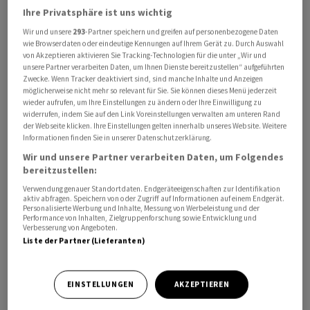
Taten zählen. Es werden keine Massnahmen ergriffen,
Ihre Privatsphäre ist uns wichtig
bevor die andere Seite nicht handelt», hatte Ghalibaf
Wir und unsere
293
-Partner speichern und greifen auf personenbezogene Daten
wie Browserdaten oder eindeutige Kennungen auf Ihrem Gerät zu. Durch Auswahl
bereits am Freitag auf X erklärt.
von Akzeptieren aktivieren Sie Tracking-Technologien für die unter „Wir und
unsere Partner verarbeiten Daten, um Ihnen Dienste bereitzustellen“ aufgeführten
Zwecke. Wenn Tracker deaktiviert sind, sind manche Inhalte und Anzeigen
Priorität Freigabe eingefrorener Auslandskonten
möglicherweise nicht mehr so relevant für Sie. Sie können dieses Menü jederzeit
wieder aufrufen, um Ihre Einstellungen zu ändern oder Ihre Einwilligung zu
Seit Tagen ringen die USA und der Iran um ein
widerrufen, indem Sie auf den Link Voreinstellungen verwalten am unteren Rand
der Webseite klicken. Ihre Einstellungen gelten innerhalb unseres Website. Weitere
Rahmenabkommen zur Verlängerung der seit dem 8.
Informationen finden Sie in unserer Datenschutzerklärung.
April geltenden Waffenruhe und für weiteren
Wir und unsere Partner verarbeiten Daten, um Folgendes
Verhandlungen. Die den Revolutionsgarden
bereitzustellen:
nahestehende Nachrichtenagentur Fars schrieb, dass
Verwendung genauer Standortdaten. Endgeräteeigenschaften zur Identifikation
unmittelbar nach Unterzeichnung einer vorläufigen
aktiv abfragen. Speichern von oder Zugriff auf Informationen auf einem Endgerät.
Personalisierte Werbung und Inhalte, Messung von Werbeleistung und der
Einigung zwölf Milliarden US-Dollar auf eingefrorenen
Performance von Inhalten, Zielgruppenforschung sowie Entwicklung und
Verbesserung von Angeboten.
iranischen Auslandskonten freigegeben werden
Liste der Partner (Lieferanten)
müssten.
Ghalibaf legte als wiedergewählter
EINSTELLUNGEN
AKZEPTIEREN
Parlamentspräsident seinen Amtseid ab. Er rief die