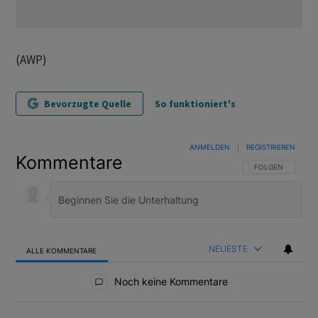
(AWP)
Bevorzugte Quelle
So funktioniert's
ANMELDEN
|
REGISTRIEREN
Kommentare
FOLGE DIESER U
FOLGEN
NEUESTE
ALLE KOMMENTARE
Alle Kommentare
Noch keine Kommentare