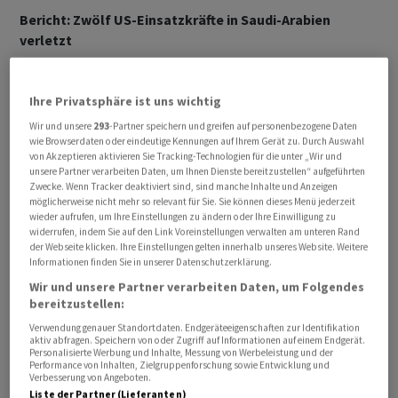
Bericht: Zwölf US-Einsatzkräfte in Saudi-Arabien
verletzt
Die gegenseitigen Angriffe gingen derweil weiter. Nach
Ihre Privatsphäre ist uns wichtig
einem Bericht des «Wall Street Journals» wurden zwölf
US-Einsatzkräfte bei einem iranischen Angriff auf einen
Wir und unsere
293
-Partner speichern und greifen auf personenbezogene Daten
wie Browserdaten oder eindeutige Kennungen auf Ihrem Gerät zu. Durch Auswahl
Luftwaffenstützpunkt in Saudi-Arabien verletzt. Sie
von Akzeptieren aktivieren Sie Tracking-Technologien für die unter „Wir und
befanden sich in einem Gebäude auf der Prince Sultan
unsere Partner verarbeiten Daten, um Ihnen Dienste bereitzustellen“ aufgeführten
Zwecke. Wenn Tracker deaktiviert sind, sind manche Inhalte und Anzeigen
Airbase, das bei der Bombardierung getroffen wurde,
möglicherweise nicht mehr so relevant für Sie. Sie können dieses Menü jederzeit
wie die US-Zeitung unter Berufung auf US- und
wieder aufrufen, um Ihre Einstellungen zu ändern oder Ihre Einwilligung zu
widerrufen, indem Sie auf den Link Voreinstellungen verwalten am unteren Rand
arabische Vertreter berichtete.
der Webseite klicken. Ihre Einstellungen gelten innerhalb unseres Website. Weitere
Informationen finden Sie in unserer Datenschutzerklärung.
Wir und unsere Partner verarbeiten Daten, um Folgendes
bereitzustellen:
Verwendung genauer Standortdaten. Endgeräteeigenschaften zur Identifikation
aktiv abfragen. Speichern von oder Zugriff auf Informationen auf einem Endgerät.
Personalisierte Werbung und Inhalte, Messung von Werbeleistung und der
Performance von Inhalten, Zielgruppenforschung sowie Entwicklung und
Verbesserung von Angeboten.
Liste der Partner (Lieferanten)