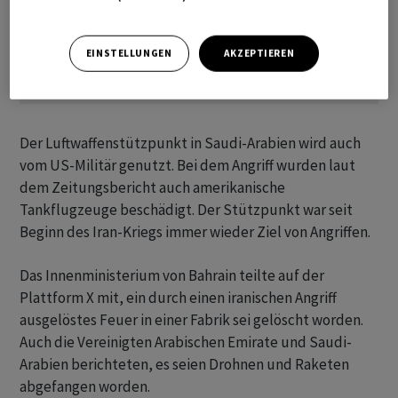
EINSTELLUNGEN
AKZEPTIEREN
Der Luftwaffenstützpunkt in Saudi-Arabien wird auch
vom US-Militär genutzt. Bei dem Angriff wurden laut
dem Zeitungsbericht auch amerikanische
Tankflugzeuge beschädigt. Der Stützpunkt war seit
Beginn des Iran-Kriegs immer wieder Ziel von Angriffen.
Das Innenministerium von Bahrain teilte auf der
Plattform X mit, ein durch einen iranischen Angriff
ausgelöstes Feuer in einer Fabrik sei gelöscht worden.
Auch die Vereinigten Arabischen Emirate und Saudi-
Arabien berichteten, es seien Drohnen und Raketen
abgefangen worden.