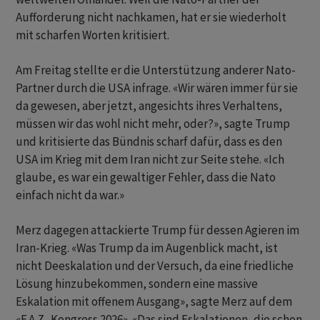
Aufforderung nicht nachkamen, hat er sie wiederholt
mit scharfen Worten kritisiert.
Am Freitag stellte er die Unterstützung anderer Nato-
Partner durch die USA infrage. «Wir wären immer für sie
da gewesen, aber jetzt, angesichts ihres Verhaltens,
müssen wir das wohl nicht mehr, oder?», sagte Trump
und kritisierte das Bündnis scharf dafür, dass es den
USA im Krieg mit dem Iran nicht zur Seite stehe. «Ich
glaube, es war ein gewaltiger Fehler, dass die Nato
einfach nicht da war.»
Merz dagegen attackierte Trump für dessen Agieren im
Iran-Krieg. «Was Trump da im Augenblick macht, ist
nicht Deeskalation und der Versuch, da eine friedliche
Lösung hinzubekommen, sondern eine massive
Eskalation mit offenem Ausgang», sagte Merz auf dem
«F.A.Z.-Kongress 2026». «Das sind Eskalationen, die schon