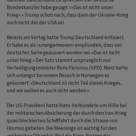
Bundeskanzler habe gesagt: «»Das ist nicht unser
Krieg«.» Trump schob nach, dass dann der Ukraine-Krieg
auch nicht der der USA sei.
Bereits am Vortag hatte Trump Deutschland kritisiert.
Er habe es als «unangemessen» empfunden, dass von
deutscher Seite geäussert worden sei: «Das ist nicht
unser Krieg.» Der Satz stammt ursprünglich von
Verteidigungsminister Boris Pistorius (SPD). Merz hatte
sich unlängst bei einem Besuch in Norwegen so
geäussert: «Deutschland ist nicht Teil dieses Krieges,
und wir wollen es auch nicht werden.»
Der US-Präsident hatte Nato-Verbündete um Hilfe bei
der militärischen Absicherung der durch den Iran-Krieg
quasi blockierten Schifffahrt durch die Strasse von
Hormus gebeten. Die Meerenge ist wichtig für den
weltweiten Ölhandel. Weil die Nato-Partner der