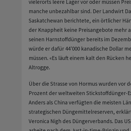
vielerorts ​leere Lager vor oder müssen Prei
manche unbezahlbar ​sind. Der Landwirt Da
Saskatchewan berichtete, ​ein örtlicher H
der Knappheit keine Preisangebote mehr a
seinen Harnstoffdünger bereits im ‌Dezemb
würde er dafür 44'000 kanadische Dollar m
müssen. «Es läuft einem kalt den Rücken he
Altrogge.
Über die Strasse von Hormus wurden vor dem
Prozent der weltweiten Stickstoffdünger-E
Anders ⁠als China verfügten die meisten Län
strategischen Düngemittelreserven, erklär
Veronica Nigh des Düngerverbands. Das U
arbeite nach dem Just-in-time-Prinzip und