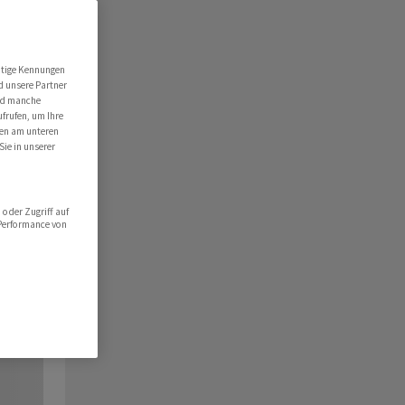
utige Kennungen
d unsere Partner
ind manche
ufrufen, um Ihre
ten am unteren
Sie in unserer
oder Zugriff auf
 Performance von