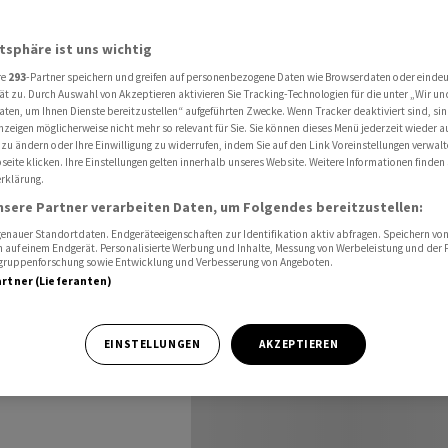
 Nordamerika
atsphäre ist uns wichtig
re
293
-Partner speichern und greifen auf personenbezogene Daten wie Browserdaten oder einde
rft
ät zu. Durch Auswahl von Akzeptieren aktivieren Sie Tracking-Technologien für die unter „Wir un
aten, um Ihnen Dienste bereitzustellen“ aufgeführten Zwecke. Wenn Tracker deaktiviert sind, s
nzeigen möglicherweise nicht mehr so relevant für Sie. Sie können dieses Menü jederzeit wieder a
l in
 zu ändern oder Ihre Einwilligung zu widerrufen, indem Sie auf den Link Voreinstellungen verwal
eite klicken. Ihre Einstellungen gelten innerhalb unseres Website. Weitere Informationen finden 
rklärung.
nsere Partner verarbeiten Daten, um Folgendes bereitzustellen:
nauer Standortdaten. Endgeräteeigenschaften zur Identifikation aktiv abfragen. Speichern von 
 auf einem Endgerät. Personalisierte Werbung und Inhalte, Messung von Werbeleistung und der
elgruppenforschung sowie Entwicklung und Verbesserung von Angeboten.
artner (Lieferanten)
mus durch den
EINSTELLUNGEN
AKZEPTIEREN
eise in den USA