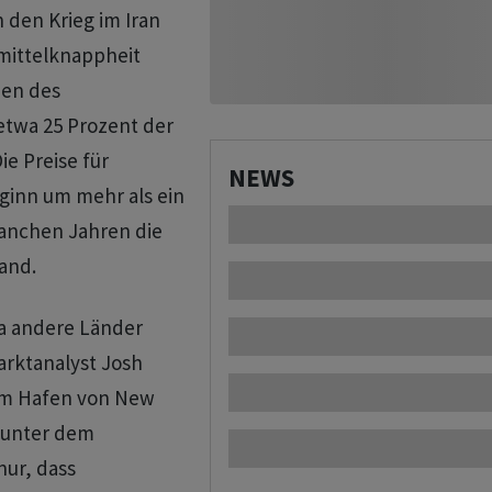
 den Krieg im Iran
mittelknappheit
ben des
etwa 25 Prozent der
ie Preise für
NEWS
eginn um mehr als ein
 manchen Jahren die
and.
da andere Länder
arktanalyst Josh
 im Hafen von New
e unter dem
nur, dass