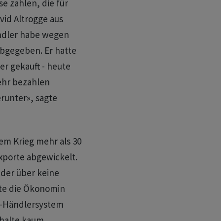
se zahlen, die für
vid Altrogge aus
ändler habe wegen
bgegeben. Er hatte
er gekauft - heute
ehr bezahlen
runter», sagte
 ​Krieg mehr ​als 30
xporte abgewickelt.
der über ​keine
te die ⁠Ökonomin
S-Händlersystem
 halte kaum