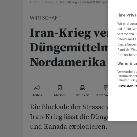
Home
News
Iran-Krieg verschärft Düngemittelmangel in
Ihre Priv
WIRTSCHAFT
Wir und unse
Iran-Krieg verschä
auf Ihrem Ger
verarbeiten D
Inhalte und A
Düngemittelmange
Einstellungen
Rand der Webs
Datenschutze
Nordamerika
Wir und u
Verwendung ge
Informationen
Inhalten, Zi
Liste der P
Teilen
Merken
Drucken
Kommentare
Die Blockade der Strasse von Hor
Iran-Krieg lässt die Düngemittelpr
und Kanada explodieren.