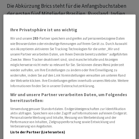
Die Abkürzung Brics steht für die Anfangsbuchstaben
der ersten fünf Mitglieder Brasilien, Russland, Indien,
China und Südafrika. Auch Saudi-Arabien, der Iran,
Ägypten, Äthiopien, die Vereinigten Arabischen Emirate
Ihre Privatsphäre ist uns wichtig
(VAE) und Indonesien sind Mitglieder. Eines der Ziele
Wir und unsere
293
-Partner speichern und greifen auf personenbezogene Daten
der Gruppe, die sich auch als Gegengewicht zum
wie Browserdaten oder eindeutige Kennungen auf Ihrem Gerät zu. Durch Auswahl
von Akzeptieren aktivieren Sie Tracking-Technologien für die unter „Wir und
Westen versteht, ist es, sich in geopolitischen Fragen
unsere Partner verarbeiten Daten, um Ihnen Dienste bereitzustellen“ aufgeführten
abzusprechen.
Zwecke. Wenn Tracker deaktiviert sind, sind manche Inhalte und Anzeigen
möglicherweise nicht mehr so relevant für Sie. Sie können dieses Menü jederzeit
wieder aufrufen, um Ihre Einstellungen zu ändern oder Ihre Einwilligung zu
Indien, das den diesjährigen Vorsitz hat, war Gastgeber
widerrufen, indem Sie auf den Link Voreinstellungen verwalten am unteren Rand
der Webseite klicken. Ihre Einstellungen gelten innerhalb unseres Website. Weitere
des zweitägigen Aussenministertreffens in Neu-Delhi.
Informationen finden Sie in unserer Datenschutzerklärung.
Gefehlt hatte diesmal unter anderem der chinesische
Wir und unsere Partner verarbeiten Daten, um Folgendes
Aussenminister.
bereitzustellen:
Verwendung genauer Standortdaten. Endgeräteeigenschaften zur Identifikation
Berichte: Heftige Wortwechsel
aktiv abfragen. Speichern von oder Zugriff auf Informationen auf einem Endgerät.
Personalisierte Werbung und Inhalte, Messung von Werbeleistung und der
Performance von Inhalten, Zielgruppenforschung sowie Entwicklung und
Verbesserung von Angeboten.
Teilnehmer betonten laut dem indischen Dokument
Liste der Partner (Lieferanten)
ihren Standpunkt, wonach es für die Krise in Nahost