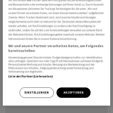
Wir und unsere
293
-Partner speichern und greifen auf personenbezogene Daten
den Anweisungen der Sicherheitsbehörden Folge zu
wie Browserdaten oder eindeutige Kennungen auf Ihrem Gerät zu. Durch Auswahl
von Akzeptieren aktivieren Sie Tracking-Technologien für die unter „Wir und
leisten. Wie auch in anderen Golfstaaten unterhält das
unsere Partner verarbeiten Daten, um Ihnen Dienste bereitzustellen“ aufgeführten
US-Militär dort Stützpunkte, die nur wenige Hundert
Zwecke. Wenn Tracker deaktiviert sind, sind manche Inhalte und Anzeigen
möglicherweise nicht mehr so relevant für Sie. Sie können dieses Menü jederzeit
Kilometer Luftlinie vom Iran entfernt sind.
wieder aufrufen, um Ihre Einstellungen zu ändern oder Ihre Einwilligung zu
widerrufen, indem Sie auf den Link Voreinstellungen verwalten am unteren Rand
der Webseite klicken. Ihre Einstellungen gelten innerhalb unseres Website. Weitere
Seit Tagen ringen die USA und der Iran um ein
Informationen finden Sie in unserer Datenschutzerklärung.
Rahmenabkommen zur Verlängerung der seit dem 8.
Wir und unsere Partner verarbeiten Daten, um Folgendes
April geltenden Waffenruhe und für weiteren
bereitzustellen:
Verhandlungen. Das US-Militär hatte am Wochenende
Verwendung genauer Standortdaten. Endgeräteeigenschaften zur Identifikation
eigenen Angaben zufolge Radar- und
aktiv abfragen. Speichern von oder Zugriff auf Informationen auf einem Endgerät.
Personalisierte Werbung und Inhalte, Messung von Werbeleistung und der
Drohnenkontrollzentren im Iran bombardiert, nachdem
Performance von Inhalten, Zielgruppenforschung sowie Entwicklung und
Verbesserung von Angeboten.
Teheran zuvor eine amerikanische Drohne abgeschossen
Liste der Partner (Lieferanten)
haben soll. Trotz der Waffenruhe kam es jüngst wieder
zu gegenseitigem Beschuss./arb/DP/zb
EINSTELLUNGEN
AKZEPTIEREN