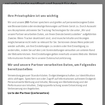
sei vollständig geöffnet und bereit für den
Geschäftsverkehr und die uneingeschränkte Durchfahrt,
die US-Seeblockade gegen den Iran bleibe jedoch
Ihre Privatsphäre ist uns wichtig
bestehen - «bis zum vollständigen Abschluss unserer
Wir und unsere
293
-Partner speichern und greifen auf personenbezogene Daten
wie Browserdaten oder eindeutige Kennungen auf Ihrem Gerät zu. Durch Auswahl
Vereinbarungen mit dem Iran». In Teheran sorgte das für
von Akzeptieren aktivieren Sie Tracking-Technologien für die unter „Wir und
Empörung.
unsere Partner verarbeiten Daten, um Ihnen Dienste bereitzustellen“ aufgeführten
Zwecke. Wenn Tracker deaktiviert sind, sind manche Inhalte und Anzeigen
möglicherweise nicht mehr so relevant für Sie. Sie können dieses Menü jederzeit
wieder aufrufen, um Ihre Einstellungen zu ändern oder Ihre Einwilligung zu
widerrufen, indem Sie auf den Link Voreinstellungen verwalten am unteren Rand
der Webseite klicken. Ihre Einstellungen gelten innerhalb unseres Website. Weitere
Informationen finden Sie in unserer Datenschutzerklärung.
Wir und unsere Partner verarbeiten Daten, um Folgendes
bereitzustellen:
Verwendung genauer Standortdaten. Endgeräteeigenschaften zur Identifikation
aktiv abfragen. Speichern von oder Zugriff auf Informationen auf einem Endgerät.
Personalisierte Werbung und Inhalte, Messung von Werbeleistung und der
Performance von Inhalten, Zielgruppenforschung sowie Entwicklung und
Verbesserung von Angeboten.
Liste der Partner (Lieferanten)