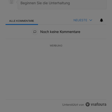
NEUESTE
ALLE KOMMENTARE
Alle Kommentare
Noch keine Kommentare
WERBUNG
AKTIVE UNTERHALTUNGEN
Das Folgende ist eine Liste der am meisten kommentierten Artikel
Ein Trendartikel mit dem Titel "Margin Calls bei Situational Awar
Margin Calls bei Situational Awareness: Alles über
den Retter-Deal
3
Ein Trendartikel mit dem Titel "US-Finanzministerium bereitet Ban
US-Finanzministerium bereitet Banken laut Insider
auf eventuelle Yen-Intervention vor
2