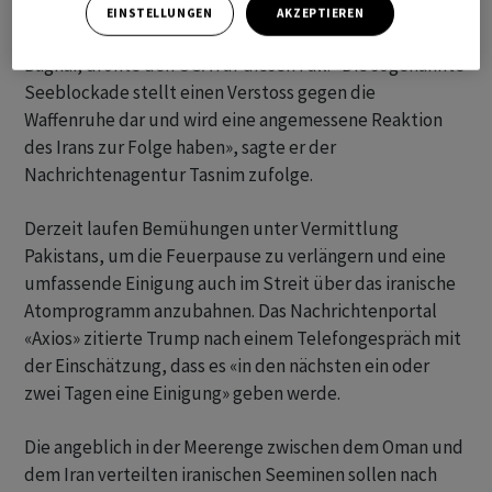
EINSTELLUNGEN
AKZEPTIEREN
Der Sprecher des iranischen Aussenministeriums, Ismail
Baghai, drohte den USA für diesen Fall. «Die sogenannte
Seeblockade stellt einen Verstoss gegen die
Waffenruhe dar und wird eine angemessene Reaktion
des Irans zur Folge haben», sagte er der
Nachrichtenagentur Tasnim zufolge.
Derzeit laufen Bemühungen unter Vermittlung
Pakistans, um die Feuerpause zu verlängern und eine
umfassende Einigung auch im Streit über das iranische
Atomprogramm anzubahnen. Das Nachrichtenportal
«Axios» zitierte Trump nach einem Telefongespräch mit
der Einschätzung, dass es «in den nächsten ein oder
zwei Tagen eine Einigung» geben werde.
Die angeblich in der Meerenge zwischen dem Oman und
dem Iran verteilten iranischen Seeminen sollen nach