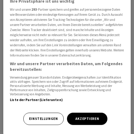
Ihre Privatsphäre ist uns wichtig
Zusammenhang überprüft, und wir streben eine
Wir und unsere
293
-Partner speichern und greifen auf personenbezogene Daten
Sitzung ohne überflüssige Nebensächlichkeiten an»,
wie Browserdaten oder eindeutige Kennungen auf Ihrem Gerät zu. Durch Auswahl
von Akzeptieren aktivieren Sie Tracking-Technologien für die unter „Wir und
fügte er hinzu.
unsere Partner verarbeiten Daten, um Ihnen Dienste bereitzustellen“ aufgeführten
Zwecke. Wenn Tracker deaktiviert sind, sind manche Inhalte und Anzeigen
möglicherweise nicht mehr so relevant für Sie. Sie können dieses Menü jederzeit
Beobachtern zufolge will der Iran in der Schweiz ein
wieder aufrufen, um Ihre Einstellungen zu ändern oder Ihre Einwilligung zu
Händeschütteln mit den US-Vertretern und Bilder von
widerrufen, indem Sie auf den Link Voreinstellungen verwalten am unteren Rand
der Webseite klicken. Ihre Einstellungen gelten innerhalb unseres Website. Weitere
der Zeremonie unbedingt vermeiden. In Teheran gelten
Informationen finden Sie in unserer Datenschutzerklärung.
die USA weiterhin als verantwortlich für die Tötung des
Wir und unsere Partner verarbeiten Daten, um Folgendes
obersten Führers Ali Chamenei am 28. Februar. Eine
bereitzustellen:
solche Geste wäre für die iranische Delegation nicht
Verwendung genauer Standortdaten. Endgeräteeigenschaften zur Identifikation
vertretbar und könnte zu internen Konflikten mit
aktiv abfragen. Speichern von oder Zugriff auf Informationen auf einem Endgerät.
Personalisierte Werbung und Inhalte, Messung von Werbeleistung und der
Hardlinern im Land führen.
Performance von Inhalten, Zielgruppenforschung sowie Entwicklung und
Verbesserung von Angeboten.
Liste der Partner (Lieferanten)
US-Präsident Donald Trump hatte zudem beim G7-
Gipfel im französischen Évian eine früher als geplante
Unterzeichnung des Rahmenabkommens ins Spiel
EINSTELLUNGEN
AKZEPTIEREN
gebracht - möglicherweise bereits am Donnerstag. Auf
eine Reporterfrage, warum er nicht selbst für die