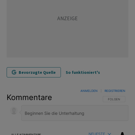
Bevorzugte Quelle
So funktioniert's
ANMELDEN
|
REGISTRIEREN
Kommentare
FOLGE DIESER U
FOLGEN
NEUESTE
ALLE KOMMENTARE