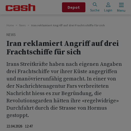
Depot
Suche
Login
Menu
Home
News
Iran reklamiert Angriff auf drei Frachtschiffe für sich
NEWS
Iran reklamiert Angriff auf drei
Frachtschiffe für sich
Irans Streitkräfte haben nach eigenen Angaben
drei Frachtschiffe vor ihrer Küste angegriffen
und manövrierunfähig gemacht. In einer von
der Nachrichtenagentur Fars verbreiteten
Nachricht hiess es zur Begründung, die
Revolutionsgarden hätten ihre «regelwidrige»
Durchfahrt durch die Strasse von Hormus
gestoppt.
22.04.2026 12:47