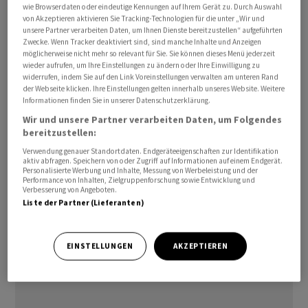
wie Browserdaten oder eindeutige Kennungen auf Ihrem Gerät zu. Durch Auswahl
Vereinigten Arabischen Emiraten in Richtung Indien
von Akzeptieren aktivieren Sie Tracking-Technologien für die unter „Wir und
unterwegs war. Der Frachter «MSC Francesca» lag
unsere Partner verarbeiten Daten, um Ihnen Dienste bereitzustellen“ aufgeführten
Zwecke. Wenn Tracker deaktiviert sind, sind manche Inhalte und Anzeigen
zuletzt vor der Küste Saudi-Arabiens und fährt unter
möglicherweise nicht mehr so relevant für Sie. Sie können dieses Menü jederzeit
der Flagge Panamas. Ausserdem wurde ein
wieder aufrufen, um Ihre Einstellungen zu ändern oder Ihre Einwilligung zu
widerrufen, indem Sie auf den Link Voreinstellungen verwalten am unteren Rand
Containerschiff namens «Euphoria» attackiert, das sich
der Webseite klicken. Ihre Einstellungen gelten innerhalb unseres Website. Weitere
iranischen Angaben zufolge in griechischem Besitz
Informationen finden Sie in unserer Datenschutzerklärung.
befinden soll.
Wir und unsere Partner verarbeiten Daten, um Folgendes
bereitzustellen:
Auch die britische Behörde für die Sicherheit der
Verwendung genauer Standortdaten. Endgeräteeigenschaften zur Identifikation
aktiv abfragen. Speichern von oder Zugriff auf Informationen auf einem Endgerät.
Handelsschifffahrt (UKMTO) hatte am Mittwoch über
Personalisierte Werbung und Inhalte, Messung von Werbeleistung und der
Performance von Inhalten, Zielgruppenforschung sowie Entwicklung und
Vorfälle in den Gewässern vor dem Iran
Verbesserung von Angeboten.
berichtet./arb/DP/nas
Liste der Partner (Lieferanten)
(AWP)
EINSTELLUNGEN
AKZEPTIEREN