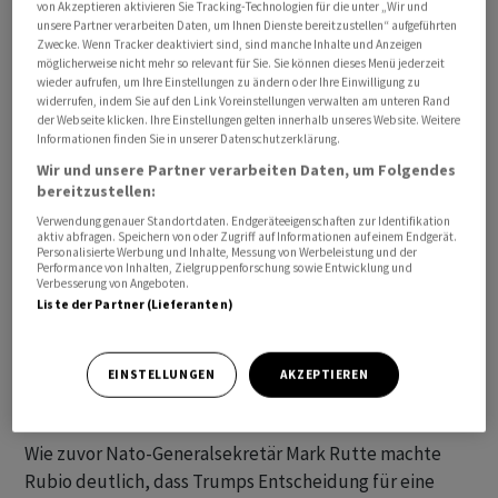
von Akzeptieren aktivieren Sie Tracking-Technologien für die unter „Wir und
Rubio.
unsere Partner verarbeiten Daten, um Ihnen Dienste bereitzustellen“ aufgeführten
Zwecke. Wenn Tracker deaktiviert sind, sind manche Inhalte und Anzeigen
möglicherweise nicht mehr so relevant für Sie. Sie können dieses Menü jederzeit
wieder aufrufen, um Ihre Einstellungen zu ändern oder Ihre Einwilligung zu
widerrufen, indem Sie auf den Link Voreinstellungen verwalten am unteren Rand
der Webseite klicken. Ihre Einstellungen gelten innerhalb unseres Website. Weitere
Informationen finden Sie in unserer Datenschutzerklärung.
Wir und unsere Partner verarbeiten Daten, um Folgendes
bereitzustellen:
Verwendung genauer Standortdaten. Endgeräteeigenschaften zur Identifikation
aktiv abfragen. Speichern von oder Zugriff auf Informationen auf einem Endgerät.
Personalisierte Werbung und Inhalte, Messung von Werbeleistung und der
Performance von Inhalten, Zielgruppenforschung sowie Entwicklung und
Verbesserung von Angeboten.
Liste der Partner (Lieferanten)
EINSTELLUNGEN
AKZEPTIEREN
USA wollen weniger für Verteidigung Europas tun
Wie zuvor Nato-Generalsekretär Mark Rutte machte
Rubio deutlich, dass Trumps Entscheidung für eine