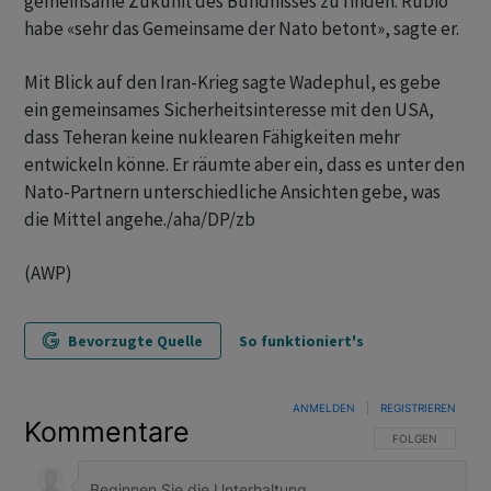
gemeinsame Zukunft des Bündnisses zu finden. Rubio
habe «sehr das Gemeinsame der Nato betont», sagte er.
Mit Blick auf den Iran-Krieg sagte Wadephul, es gebe
ein gemeinsames Sicherheitsinteresse mit den USA,
dass Teheran keine nuklearen Fähigkeiten mehr
entwickeln könne. Er räumte aber ein, dass es unter den
Nato-Partnern unterschiedliche Ansichten gebe, was
die Mittel angehe./aha/DP/zb
(AWP)
Bevorzugte Quelle
So funktioniert's
ANMELDEN
|
REGISTRIEREN
Kommentare
FOLGE DIESER U
FOLGEN