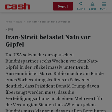
Depot
Suche
Login
Menu
Home
News
Iran-Streit belastet Nato vor Gipfel
NEWS
Iran-Streit belastet Nato vor
Gipfel
Die USA setzen die europäischen
Bündnispartner sechs Wochen vor dem Nato-
Gipfel in der Türkei massiv unter Druck.
Aussenminister Marco Rubio machte am Rande
eines Vorbereitungstreffens in Schweden
deutlich, dass Präsident Donald Trump davon
überzeugt werden muss, dass die
Verteidigungsallianz noch einen Mehrwert für
die Vereinigten Staaten hat. «Wie bei jedem
Bündnis muss klar sein, dass es allen Beteiligten