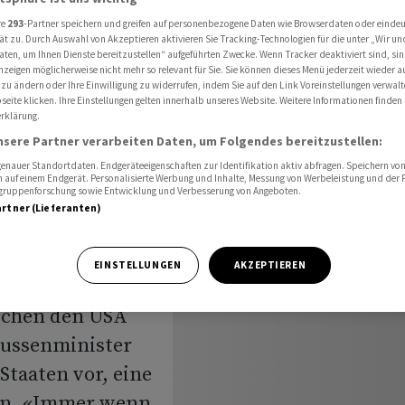
Militäraktionen
re
293
-Partner speichern und greifen auf personenbezogene Daten wie Browserdaten oder einde
ät zu. Durch Auswahl von Akzeptieren aktivieren Sie Tracking-Technologien für die unter „Wir un
aten, um Ihnen Dienste bereitzustellen“ aufgeführten Zwecke. Wenn Tracker deaktiviert sind, s
nzeigen möglicherweise nicht mehr so relevant für Sie. Sie können dieses Menü jederzeit wieder a
eren
 zu ändern oder Ihre Einwilligung zu widerrufen, indem Sie auf den Link Voreinstellungen verwal
eite klicken. Ihre Einstellungen gelten innerhalb unseres Website. Weitere Informationen finden 
rklärung.
rch
nsere Partner verarbeiten Daten, um Folgendes bereitzustellen:
nauer Standortdaten. Endgeräteeigenschaften zur Identifikation aktiv abfragen. Speichern von 
 auf einem Endgerät. Personalisierte Werbung und Inhalte, Messung von Werbeleistung und der
elgruppenforschung sowie Entwicklung und Verbesserung von Angeboten.
artner (Lieferanten)
EINSTELLUNGEN
AKZEPTIEREN
schen den USA
Aussenminister
Staaten vor, eine
en. «Immer wenn