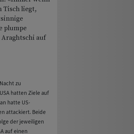
Tisch liegt,
tsinnige
ne plumpe
 Araghtschi auf
 Nacht zu
SA hatten Ziele auf
ran hatte US-
n attackiert. Beide
lge der jeweiligen
SA auf einen