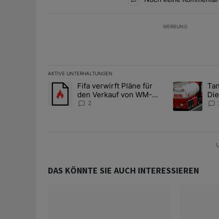
WERBUNG
AKTIVE UNTERHALTUNGEN
Das Folgende ist eine Liste der am meisten kommentier
Fifa verwirft Pläne für
Tan
Ein Trendartikel mit dem Titel "Fifa verwirft Pläne f
Ein Trendartik
den Verkauf von WM-
Die
Anteilen
teu
2
U
DAS KÖNNTE SIE AUCH INTERESSIEREN