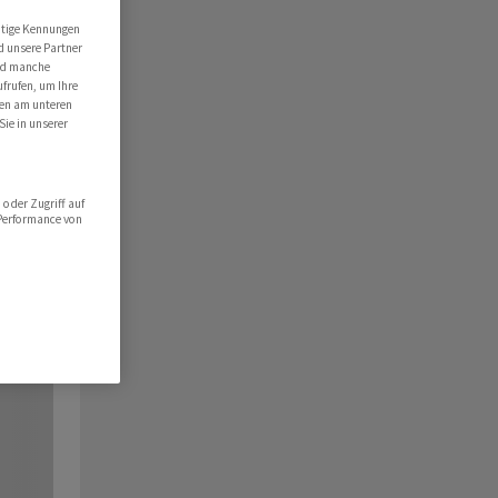
utige Kennungen
d unsere Partner
ind manche
ufrufen, um Ihre
ten am unteren
Sie in unserer
oder Zugriff auf
 Performance von