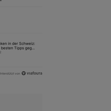
ten Artikel der letzten 7 days.
ken in der Schweiz:
ür den Verkauf von WM-Anteilen" mit 2 kommentare.
el mit dem Titel "Tanken in der Schweiz: Die besten Tipps gegen teu
 besten Tipps gegen
ren Sprit
2
nterstützt von