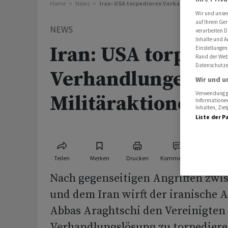
Home
News
Iran: USA torpedieren Verhandlungen durch 
Wir und unse
auf Ihrem Ger
NEWS
verarbeiten D
Inhalte und A
Iran: USA torpedi
Einstellungen
Rand der Webs
Datenschutze
Verhandlungen du
Wir und u
Verwendung ge
Militäraktionen
Informationen
Inhalten, Zi
Liste der P
Teilen
Merken
Drucken
Kommentare
Nach gegenseitigen Angriffen zwi
und dem Iran wirft der iranische 
Abbas Araghtschi den Vereinigten 
Verhandlungslösung zu torpedier