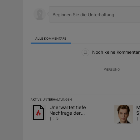
ALLE KOMMENTARE
Alle Kommentare
Noch keine Kommentar
WERBUNG
AKTIVE UNTERHALTUNGEN
Das Folgende ist eine Liste der am meisten kommentier
Unerwartet tiefe
M
Ein Trendartikel mit dem Titel "Unerwartet tiefe Nac
Ein Trendart
Nachfrage der
S
Zentralbanken könnte
A
5
Goldpreis weiter belasten
D