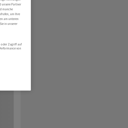
d unsere Partner
ind manche
ufrufen, um Ihre
ten am unteren
Sie in unserer
oder Zugriff auf
 Performance von