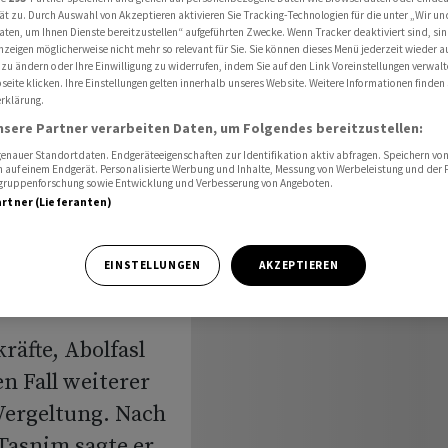
sel Charg
ät zu. Durch Auswahl von Akzeptieren aktivieren Sie Tracking-Technologien für die unter „Wir un
aten, um Ihnen Dienste bereitzustellen“ aufgeführten Zwecke. Wenn Tracker deaktiviert sind, s
nzeigen möglicherweise nicht mehr so relevant für Sie. Sie können dieses Menü jederzeit wieder a
 zu ändern oder Ihre Einwilligung zu widerrufen, indem Sie auf den Link Voreinstellungen verwal
eite klicken. Ihre Einstellungen gelten innerhalb unseres Website. Weitere Informationen finden 
r
rklärung.
nsere Partner verarbeiten Daten, um Folgendes bereitzustellen:
uf
nauer Standortdaten. Endgeräteeigenschaften zur Identifikation aktiv abfragen. Speichern von 
 auf einem Endgerät. Personalisierte Werbung und Inhalte, Messung von Werbeleistung und der
elgruppenforschung sowie Entwicklung und Verbesserung von Angeboten.
artner (Lieferanten)
EINSTELLUNGEN
AKZEPTIEREN
räfte, Abolfasl
n Fall weiterer
 Vergeltung. Nach
asnim sagte er,