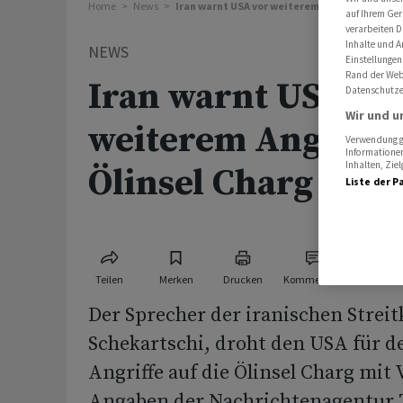
Home
News
Iran warnt USA vor weiterem Angriff auf Ölin
auf Ihrem Ger
verarbeiten D
Inhalte und A
NEWS
Einstellungen
Rand der Webs
Iran warnt USA vo
Datenschutze
Wir und u
weiterem Angriff a
Verwendung ge
Informationen
Inhalten, Zi
Ölinsel Charg
Liste der P
Teilen
Merken
Drucken
Kommentare
Der Sprecher der iranischen Streitk
Schekartschi, droht den USA für de
Angriffe auf die Ölinsel Charg mit
Angaben der Nachrichtenagentur T