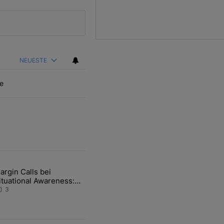
NEUESTE
e
ten Artikel der letzten 7 days.
argin Calls bei
hfrage der Zentralbanken könnte Goldpreis weiter belasten" mit 5 ko
ikel mit dem Titel "Margin Calls bei Situational Awareness: Alles übe
ituational Awareness:
lles über den Retter-
3
eal