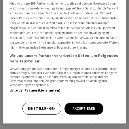
Wir und unsere
293
-Partner speichern und greifen auf personenbezogene Daten
Punkten: Erstens habe Trump ignoriert, dass
wie Browserdaten oder eindeutige Kennungen auf Ihrem Gerät zu. Durch Auswahl
unmittelbar nach Unterzeichnung zwölf Milliarden
von Akzeptieren aktivieren Sie Tracking-Technologien für die unter „Wir und
unsere Partner verarbeiten Daten, um Ihnen Dienste bereitzustellen“ aufgeführten
Dollar aus eingefrorenen iranischen Auslandskonten
Zwecke. Wenn Tracker deaktiviert sind, sind manche Inhalte und Anzeigen
freigegeben werden müssten. Ohne diese Freigabe
möglicherweise nicht mehr so relevant für Sie. Sie können dieses Menü jederzeit
wieder aufrufen, um Ihre Einstellungen zu ändern oder Ihre Einwilligung zu
werde der Iran in keine weiteren Verhandlungsphasen
widerrufen, indem Sie auf den Link Voreinstellungen verwalten am unteren Rand
eintreten.
der Webseite klicken. Ihre Einstellungen gelten innerhalb unseres Website. Weitere
Informationen finden Sie in unserer Datenschutzerklärung.
Wir und unsere Partner verarbeiten Daten, um Folgendes
Zweitens enthalte das Abkommen keine Bestimmung
bereitzustellen:
zur gebührenfreien Öffnung der Strasse von Hormus,
Verwendung genauer Standortdaten. Endgeräteeigenschaften zur Identifikation
hiess es weiter. Drittens weise der Iran die Aussage
aktiv abfragen. Speichern von oder Zugriff auf Informationen auf einem Endgerät.
Personalisierte Werbung und Inhalte, Messung von Werbeleistung und der
zurück, das angereicherte Uran solle abgebaut oder
Performance von Inhalten, Zielgruppenforschung sowie Entwicklung und
vernichtet werden - die Absichtserklärung enthalte
Verbesserung von Angeboten.
Liste der Partner (Lieferanten)
keine solche Bestimmung.
Zudem weist der Iran auf die Forderung eines
EINSTELLUNGEN
AKZEPTIEREN
vollständigen Waffenstillstands im Libanon hin - im
Sinne der libanesischen Hisbollah-Miliz./da/DP/he