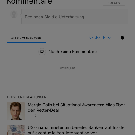
Kommentare
FOLGE DIESER U
FOLGEN
NEUESTE
ALLE KOMMENTARE
Alle Kommentare
Noch keine Kommentare
WERBUNG
AKTIVE UNTERHALTUNGEN
Das Folgende ist eine Liste der am meisten kommentierten Artikel
Ein Trendartikel mit dem Titel "Margin Calls bei Situational Awar
Margin Calls bei Situational Awareness: Alles über
den Retter-Deal
3
Ein Trendartikel mit dem Titel "US-Finanzministerium bereitet Ban
US-Finanzministerium bereitet Banken laut Insider
auf eventuelle Yen-Intervention vor